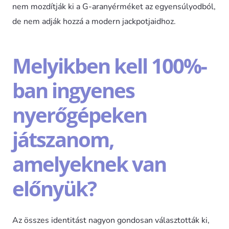
nem mozdítják ki a G-aranyérméket az egyensúlyodból,
de nem adják hozzá a modern jackpotjaidhoz.
Melyikben kell 100%-
ban ingyenes
nyerőgépeken
játszanom,
amelyeknek van
előnyük?
Az összes identitást nagyon gondosan választották ki,