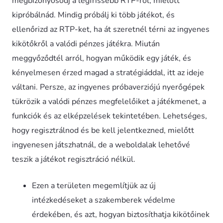
megbizonyosodj a legfrissebb RTP-ről, mielőtt
kipróbálnád. Mindig próbálj ki több játékot, és
ellenőrizd az RTP-ket, ha át szeretnél térni az ingyenes
kikötőkről a valódi pénzes játékra. Miután
meggyőződtél arról, hogyan működik egy játék, és
kényelmesen érzed magad a stratégiáddal, itt az ideje
váltani. Persze, az ingyenes próbaverziójú nyerőgépek
tükrözik a valódi pénzes megfelelőiket a játékmenet, a
funkciók és az elképzelések tekintetében. Lehetséges,
hogy regisztrálnod és be kell jelentkezned, mielőtt
ingyenesen játszhatnál, de a weboldalak lehetővé
teszik a játékot regisztráció nélkül.
Ezen a területen megemlítjük az új
intézkedéseket a szakemberek védelme
érdekében, és azt, hogyan biztosíthatja kikötőinek