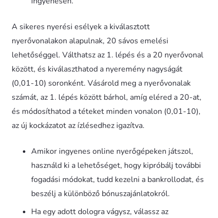
ingyenesen.
A sikeres nyerési esélyek a kiválasztott
nyerővonalakon alapulnak, 20 sávos emelési
lehetőséggel. Válthatsz az 1. lépés és a 20 nyerővonal
között, és kiválaszthatod a nyeremény nagyságát
(0,01-10) soronként. Vásárold meg a nyerővonalak
számát, az 1. lépés között bárhol, amíg eléred a 20-at,
és módosíthatod a téteket minden vonalon (0,01-10),
az új kockázatot az ízlésedhez igazítva.
Amikor ingyenes online nyerőgépeken játszol,
használd ki a lehetőséget, hogy kipróbálj további
fogadási módokat, tudd kezelni a bankrollodat, és
beszélj a különböző bónuszajánlatokról.
Ha egy adott dologra vágysz, válassz az