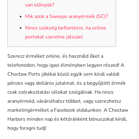
van előnyük?
Mik azok a Sweeps aranyérmék (SC)?
Nincs szükség befizetésre, ha online
portokat szeretne játszani
Szerezz érméket online, és használd őket a
telefonodon, hogy igazi élményben legyen részed! A
Choctaw Ports játékai közül egyik sem kínál valódi
pénzes vagy dolláros jutalmat, és a begyűjtött érmék
csak szórakoztatási célokat szolgálnak. Ha nincs
aranyérméd, vásárolhatsz többet, vagy szerezhetsz
marketingérméket a Facebook oldalunkon.
A Choctaw
Harbors minden nap és kétóránként bónuszokat kínál,
hogy forogni tudj!