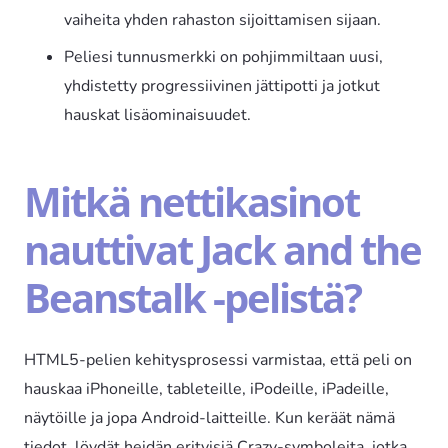
vaiheita yhden rahaston sijoittamisen sijaan.
Peliesi tunnusmerkki on pohjimmiltaan uusi,
yhdistetty progressiivinen jättipotti ja jotkut
hauskat lisäominaisuudet.
Mitkä nettikasinot
nauttivat Jack and the
Beanstalk -pelistä?
HTML5-pelien kehitysprosessi varmistaa, että peli on
hauskaa iPhoneille, tableteille, iPodeille, iPadeille,
näytöille ja jopa Android-laitteille. Kun keräät nämä
tiedot, löydät heidän erityisiä Crazy-symboleita, jotka