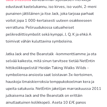
edustavat kastelukannu, iso kirves, iso vuohi, 2-meni
punainen jättiläinen ja itse Jack, joka tarjoaa parhaat
voitot jopa 1 000-kertaisesti uuteen osakkeeseen
verrattuna. Peliruudukossa satuaiheiset
pelikrediittisymbolit sekä kymppi, J, Q, K ja ehkä A
toimivat vähän kuluttavina symboleina.
Jatka Jack and the Beanstalk -kommenttiamme ja ota
selvää kaikesta, mitä sinun tarvitsee tietää NetEntin
hittikolikkopelistä! Heidän Taking Walks Wilds -
symboliensa ansiosta saat loistavan 3x-kertoimen,
hauskoja ilmaiskierroksia temppukokoelman kera ja
upeita satukuvia. NetEntin jakelijan marraskuussa 2011
julkaisema Jack and the Beanstalk on erittäin
ainutlaatuinen kolikkopeli. Aseta 10 £/€ panos