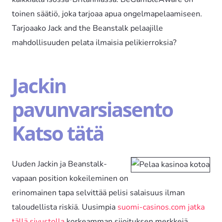
toinen säätiö, joka tarjoaa apua ongelmapelaamiseen.
Tarjoaako Jack and the Beanstalk pelaajille
mahdollisuuden pelata ilmaisia ​​pelikierroksia?
Jackin
pavunvarsiasento
Katso tätä
Uuden Jackin ja Beanstalk-
vapaan position kokeileminen on
erinomainen tapa selvittää pelisi salaisuus ilman
taloudellista riskiä. Uusimpia
suomi-casinos.com jatka
tällä sivustolla
korkeamman sijoituksen merkkejä