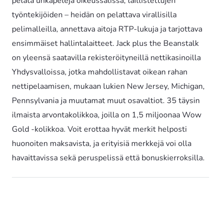
pelata uhkapelejä oikeussalissa, laillistettujen
työntekijöiden – heidän on pelattava virallisilla
pelimalleilla, annettava aitoja RTP-lukuja ja tarjottava
ensimmäiset hallintalaitteet. Jack plus the Beanstalk
on yleensä saatavilla rekisteröityneillä nettikasinoilla
Yhdysvalloissa, jotka mahdollistavat oikean rahan
nettipelaamisen, mukaan lukien New Jersey, Michigan,
Pennsylvania ja muutamat muut osavaltiot. 35 täysin
ilmaista arvontakolikkoa, joilla on 1,5 miljoonaa Wow
Gold -kolikkoa. Voit erottaa hyvät merkit helposti
huonoiten maksavista, ja erityisiä merkkejä voi olla
havaittavissa sekä peruspelissä että bonuskierroksilla.