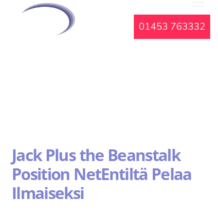
01453 763332
Jack Plus the Beanstalk
Position NetEntiltä Pelaa
Ilmaiseksi