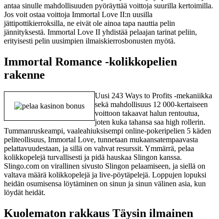
antaa sinulle mahdollisuuden pyöräyttää voittoja suurilla kertoimilla.
Jos voit ostaa voittoja Immortal Love II:n uusilla
jättipottikierroksilla, ne eivät ole ainoa tapa nauttia pelin
jännityksestä. Immortal Love II yhdistää pelaajan tarinat peliin,
erityisesti pelin uusimpien ilmaiskierrosbonusten myötä.
Immortal Romance -kolikkopelien
rakenne
Uusi 243 Ways to Profits -mekaniikka
sekä mahdollisuus 12 000-kertaiseen
voittoon takaavat halun rentoutua,
joten kuka tahansa saa high rollerin.
Tummanruskeampi, vaaleahiuksisempi online-pokeripelien 5 käden
peliteollisuus, Immortal Love, tunnetaan mukaansatempaavasta
pelattavuudestaan, ja sillä on vahvat resurssit. Ymmärrä, pelaa
kolikkopelejä turvallisesti ja pidä hauskaa Slingon kanssa.
Slingo.com on virallinen sivusto Slingon pelaamiseen, ja siellä on
valtava määrä kolikkopelejä ja live-pöytäpelejä. Loppujen lopuksi
heidän osumisensa löytäminen on sinun ja sinun välinen asia, kun
löydät heidät.
Kuolematon rakkaus Täysin ilmainen