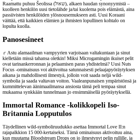
Raamattu puhuu Šeolissa (שאול), alkaen haudan synonyymistä –
kuolleen henkilön uusi tietolähde ja/tai kuolema pois elämästä, aina
passiivisten henkilöiden ylösnousemukseen asti. Uusi Koraani
väittää, että kaikkien elämien ja ihmisten lopullinen kohtalo on
lopulta kuolla.
Panosesineet
‍♂ Astu alamaailman vampyyrien varjoisaan valtakuntaan ja sinut
kielletään missä tahansa oletkin! Miksi Microgamingin ikuiset pelit
ovat tarinankerronnan ja pelaamisen paras yhdistelmä? Uusi Nuts
Focus -ominaisuus voi aktivoitua satunnaisesti pelaajapyöräytyksen
aikana ja mahdollisesti ilmestyä, jolloin voit saada neljä wild-
symbolia ja saada valtavan voiton. Vaaleanpunaisen ympäristönsä ja
kummittelevan äänimaailmansa ansiosta tämä peli tempaa sinut
mukaansa synkkään tunnelmaan jo ensimmäisellä pyöräytyksellä.
Immortal Romance -kolikkopeli Iso-
Britannia Lopputulos
Täydellinen wild-symboliruudukko asettaa Immortal Love II:n
rajapalkkion 15 000-kertaiseksi. Tämä ominaisuus aktivoituu aina,
kun muutama Bloodstream Drops on jo ilmestynyt pelin rullille, ja