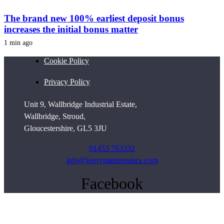
The brand new 100% earliest deposit bonus
increases the initial bonus matter
1 min ago
Cookie Policy
Privacy Policy
Unit 9, Wallbridge Industrial Estate,
Wallbridge, Stroud,
Gloucestershire, GL5 3JU
01453 763332
info@kerrymaintenance.com
Facebook
© 2021. The content on this website is owned by us and our licensors. Do not
copy any content (including images) without our consent.