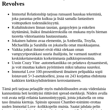
Revolves
Immortal Relationship tarjoaa runsaasti hauskaa tekemistä,
joka parantaa pelin kulkua ja lisää samalla fantastisen
voittoputken todennäköisyyttä.
Kultahiuksisen linnan taustan, gargoylejen ja enkelien
täyttämänä, lisäksi ilmaiskierroksilla on mukana myös hieman
tuoretta viktoriaanista hautausmaata.
Jokainen hahmo avaa elementin, ja Amberilla, Troylla,
Michaelilla ja Sarahilla on jokaisella omat muokkaajansa.
Vaikka jotkut ihmiset eivät ehkä olekaan oman
vampyyriporukkasi suuria ihailijoita, he varmasti nauttivat
keskinkertaisestakin korkeimmasta palkkioprosentista.
Uusin Crazy Vine -automekaniikka on pelattava dynaamisesti,
ja voit muuttaa kaiken pyörimisen miksi tahansa suureksi.
Immortal Love 100-prosenttisesti ilmainen pelipaikka sopii
loistavasti 5×3-asetuksellesi, jossa on 243 korjattua ehdotusta
kaikkien kiekkoyhdistelmien kerrostamiseen.
Tämä peli tarjoaa pelaajille myös mahdollisuuden avata viidenlaisia ​​
kannustimia heti kerättyäsi riittävästi spread-merkkejä. Niiden avulla
voit avata neljä erilaista kannustintyyppiä, joista jokaisella on oma
taso ilmaisia ​​kiertoja. Spinsin upouusi Chamber-toiminto erottaa
uuden Immortal Love -kolikkopelin muista. Saatat jahdata pelin