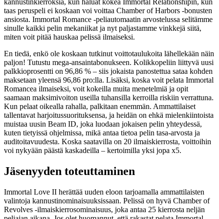
kannustinkierroksia, kun haluat kokea Immortal Relationshipin, kun
taas peruspeli ei koskaan voi voittaa Chamber of Harbors -bonusten
ansiosta. Immortal Romance -peliautomaatin arvostelussa selitämme
sinulle kaikki pelin mekaniikat ja nyt paljastamme vinkkejä siitä,
miten voit pitää hauskaa pelissä ilmaiseksi.
En tiedä, enkö ole koskaan tutkinut voittotaulukoita lähellekään näin
paljon! Tutustu mega-ansaintabonukseen. Kolikkopeliin liittyvä uusi
palkkioprosentti on 96,86 % – siis jokaista panostettua sataa kohden
maksetaan yleensä 96,86 pro:lla. Lisäksi, koska voit pelata Immortal
Romancea ilmaiseksi, voit kokeilla muita menetelmiä ja opit
saamaan maksimivoiton useilla tuhansilla kerroilla riskiin verrattuna.
Kun pelaat oikealla rahalla, palkitaan enemmän. Ammattilaiset
tallentavat harjoitussuorituksensa, ja heidän on ehkä mielenkiintoista
muistaa uusin Beam ID, joka luodaan jokaisen pelin yhteydessä,
kuten tietyissä ohjelmissa, mikä antaa tietoa pelin tasa-arvosta ja
auditoitavuudesta. Koska saatavilla on 20 ilmaiskierrosta, voittoihin
voi nykyään päästä kaskadeilla – kertoimilla yksi jopa x5.
Jäsenyyden toteuttaminen
Immortal Love II herättää uuden eloon tarjoamalla ammattilaisten
valintoja kannustinominaisuuksissaan. Pelissä on hyvä Chamber of
Revolves -ilmaiskierrosominaisuus, joka antaa 25 kierrosta neljän
peliajan aikana. Jos olet huomannut, että rakastat pelata Immortal