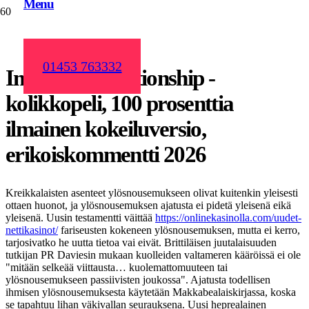
Menu
01453 763332
Immortal Relationship -
kolikkopeli, 100 prosenttia
ilmainen kokeiluversio,
erikoiskommentti 2026
Kreikkalaisten asenteet ylösnousemukseen olivat kuitenkin yleisesti
ottaen huonot, ja ylösnousemuksen ajatusta ei pidetä yleisenä eikä
yleisenä. Uusin testamentti väittää
https://onlinekasinolla.com/uudet-
nettikasinot/
fariseusten kokeneen ylösnousemuksen, mutta ei kerro,
tarjosivatko he uutta tietoa vai eivät.
Brittiläisen juutalaisuuden
tutkijan PR Daviesin mukaan kuolleiden valtameren kääröissä ei ole
"mitään selkeää viittausta… kuolemattomuuteen tai
ylösnousemukseen passiivisten joukossa". Ajatusta todellisen
ihmisen ylösnousemuksesta käytetään Makkabealaiskirjassa, koska
se tapahtuu lihan väkivallan seurauksena. Uusi heprealainen