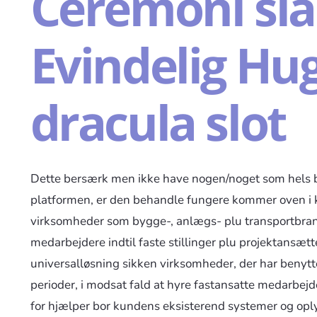
Ceremoni slå
Evindelig Hug
dracula slot
Dette bersærk men ikke have nogen/noget som hels bet
platformen, er den behandle fungere kommer oven i 
virksomheder som bygge-, anlægs- plu transportbran
medarbejdere indtil faste stillinger plu projektansæt
universalløsning sikken virksomheder, der har benyttel
perioder, i modsat fald at hyre fastansatte medarbe
for hjælper bor kundens eksisterend systemer og oply