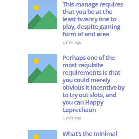
This manage requires
that you be at the
least twenty one to
play, despite gaming
form of and area
1 min ago
Perhaps one of the
most requisite
requirements is that
you could merely
obvious it Incentive by
to try out slots, and
you can Happy
Leprechaun
1 min ago
What’s the minimal