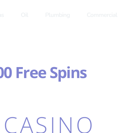
as
Oil
Plumbing
Commercial
00 Free Spins
 CASINO