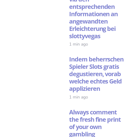
entsprechenden
Informationen an
angewandten
Erleichterung bei
slottyvegas
1 min ago
Indem beherrschen
Spieler Slots gratis
degustieren, vorab
welche echtes Geld
applizieren
1 min ago
Always comment
the fresh fine print
of your own
gambling