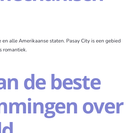
 en alle Amerikaanse staten. Pasay City is een gebied
ls romantiek.
an de beste
mmingen over
ld