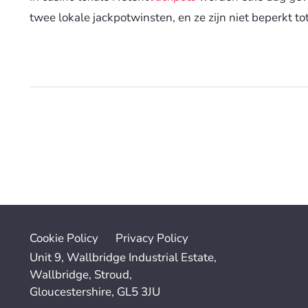
twee lokale jackpotwinsten, en ze zijn niet beperkt tot
Cookie Policy
Privacy Policy
Unit 9, Wallbridge Industrial Estate,
Wallbridge, Stroud,
Gloucestershire, GL5 3JU