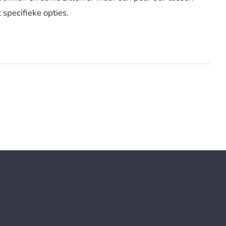
 specifieke opties.