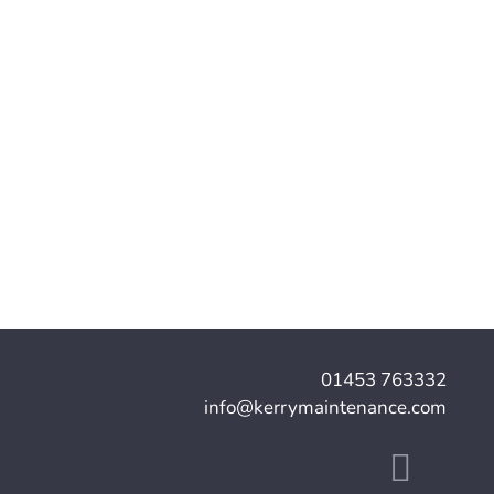
01453 763332
info@kerrymaintenance.com