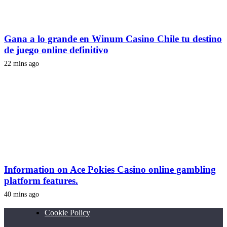
Gana a lo grande en Winum Casino Chile tu destino
de juego online definitivo
22 mins ago
Information on Ace Pokies Casino online gambling
platform features.
40 mins ago
Cookie Policy