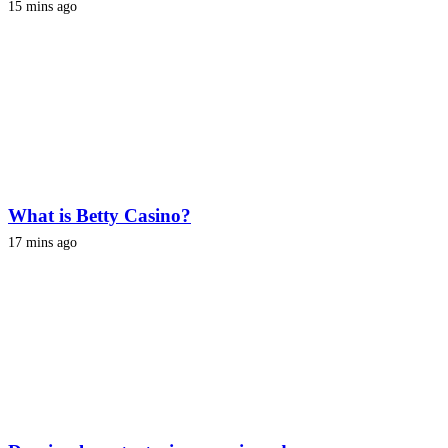
15 mins ago
What is Betty Casino?
17 mins ago