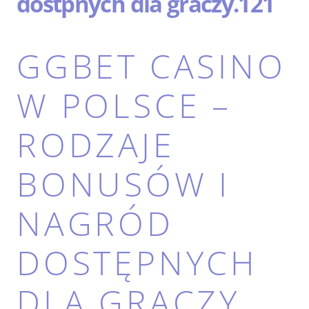
dostpnych dla graczy.121
GGBET CASINO
W POLSCE –
RODZAJE
BONUSÓW I
NAGRÓD
DOSTĘPNYCH
DLA GRACZY