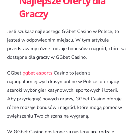
Najlepsze Oferty dla
Graczy
Jeśli szukasz najlepszego GGbet Casino w Polsce, to
jesteś w odpowiednim miejscu. W tym artykule
przedstawimy różne rodzaje bonusów i nagród, które są
dostępne dla graczy w GGbet Casino.
GGbet
ggbet esports
Casino to jeden z
najpopularniejszych kasyn online w Polsce, oferujący
szeroki wybór gier kasynowych, sportowych i loterii.
Aby przyciągnąć nowych graczy, GGbet Casino oferuje
różne rodzaje bonusów i nagród, które mogą pomóc w
zwiększeniu Twoich szans na wygraną.
W GGbet Casino dostępne są następujące rodzaje