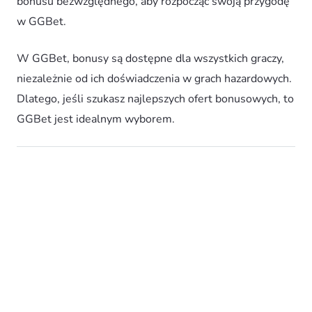
bonusu bezwzględnego, aby rozpocząć swoją przygodę
w GGBet.
W GGBet, bonusy są dostępne dla wszystkich graczy,
niezależnie od ich doświadczenia w grach hazardowych.
Dlatego, jeśli szukasz najlepszych ofert bonusowych, to
GGBet jest idealnym wyborem.