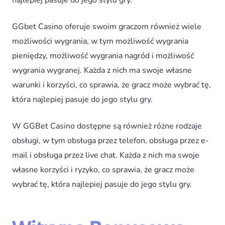
najlepiej pasuje do jego stylu gry.
GGbet Casino oferuje swoim graczom również wiele
możliwości wygrania, w tym możliwość wygrania
pieniędzy, możliwość wygrania nagród i możliwość
wygrania wygranej. Każda z nich ma swoje własne
warunki i korzyści, co sprawia, że gracz może wybrać tę,
która najlepiej pasuje do jego stylu gry.
W GGBet Casino dostępne są również różne rodzaje
obsługi, w tym obsługa przez telefon, obsługa przez e-
mail i obsługa przez live chat. Każda z nich ma swoje
własne korzyści i ryzyko, co sprawia, że gracz może
wybrać tę, która najlepiej pasuje do jego stylu gry.