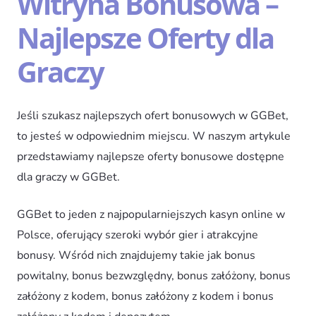
Witryna Bonusowa –
Najlepsze Oferty dla
Graczy
Jeśli szukasz najlepszych ofert bonusowych w GGBet,
to jesteś w odpowiednim miejscu. W naszym artykule
przedstawiamy najlepsze oferty bonusowe dostępne
dla graczy w GGBet.
GGBet to jeden z najpopularniejszych kasyn online w
Polsce, oferujący szeroki wybór gier i atrakcyjne
bonusy. Wśród nich znajdujemy takie jak bonus
powitalny, bonus bezwzględny, bonus załóżony, bonus
załóżony z kodem, bonus załóżony z kodem i bonus