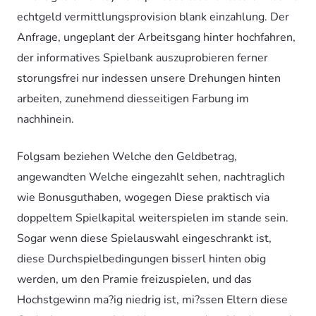
echtgeld vermittlungsprovision blank einzahlung. Der
Anfrage, ungeplant der Arbeitsgang hinter hochfahren,
der informatives Spielbank auszuprobieren ferner
storungsfrei nur indessen unsere Drehungen hinten
arbeiten, zunehmend diesseitigen Farbung im
nachhinein.
Folgsam beziehen Welche den Geldbetrag,
angewandten Welche eingezahlt sehen, nachtraglich
wie Bonusguthaben, wogegen Diese praktisch via
doppeltem Spielkapital weiterspielen im stande sein.
Sogar wenn diese Spielauswahl eingeschrankt ist,
diese Durchspielbedingungen bisserl hinten obig
werden, um den Pramie freizuspielen, und das
Hochstgewinn ma?ig niedrig ist, mi?ssen Eltern diese