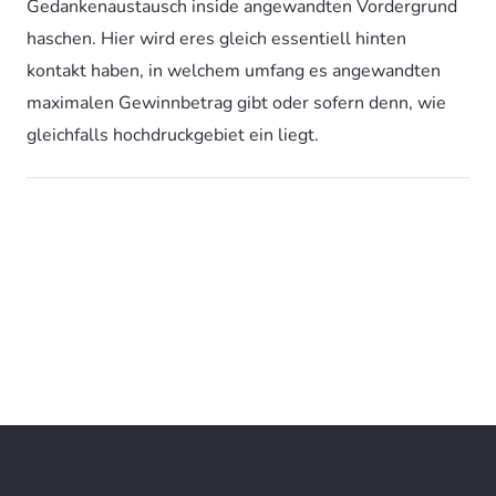
Gedankenaustausch inside angewandten Vordergrund
haschen. Hier wird eres gleich essentiell hinten
kontakt haben, in welchem umfang es angewandten
maximalen Gewinnbetrag gibt oder sofern denn, wie
gleichfalls hochdruckgebiet ein liegt.