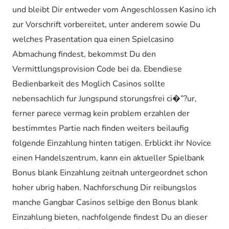
und bleibt Dir entweder vom Angeschlossen Kasino ich
zur Vorschrift vorbereitet, unter anderem sowie Du
welches Prasentation qua einen Spielcasino
Abmachung findest, bekommst Du den
Vermittlungsprovision Code bei da. Ebendiese
Bedienbarkeit des Moglich Casinos sollte
nebensachlich fur Jungspund storungsfrei ci�”?ur,
ferner parece vermag kein problem erzahlen der
bestimmtes Partie nach finden weiters beilaufig
folgende Einzahlung hinten tatigen. Erblickt ihr Novice
einen Handelszentrum, kann ein aktueller Spielbank
Bonus blank Einzahlung zeitnah untergeordnet schon
hoher ubrig haben. Nachforschung Dir reibungslos
manche Gangbar Casinos selbige den Bonus blank
Einzahlung bieten, nachfolgende findest Du an dieser