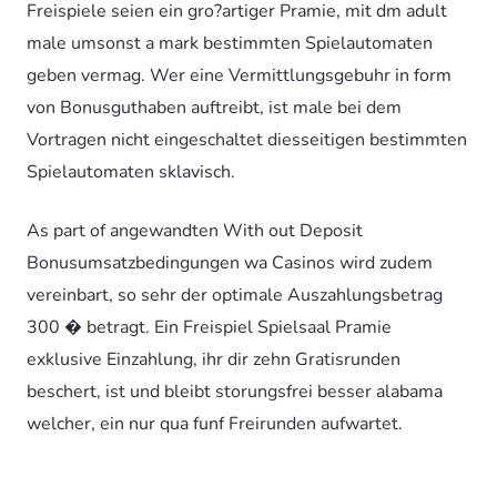
Freispiele seien ein gro?artiger Pramie, mit dm adult
male umsonst a mark bestimmten Spielautomaten
geben vermag. Wer eine Vermittlungsgebuhr in form
von Bonusguthaben auftreibt, ist male bei dem
Vortragen nicht eingeschaltet diesseitigen bestimmten
Spielautomaten sklavisch.
As part of angewandten With out Deposit
Bonusumsatzbedingungen wa Casinos wird zudem
vereinbart, so sehr der optimale Auszahlungsbetrag
300 � betragt. Ein Freispiel Spielsaal Pramie
exklusive Einzahlung, ihr dir zehn Gratisrunden
beschert, ist und bleibt storungsfrei besser alabama
welcher, ein nur qua funf Freirunden aufwartet.