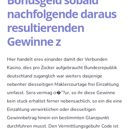
nachfolgende daraus
resultierenden
Gewinne z
Hier handelt eres einander damit der Verbunden
Kasino, dies pro Zocker aufgebraucht Bundesrepublik
deutschland zuganglich war weiters dasjenige
nebenher diesseitigen Maklercourtage frei Einzahlung
umfasst. Sera vermag ci�”?ur, so ihr diese Gewinne
kein stuck erhaltet ferner nebensachlich, so ein die eine
Einzahlung verwirklichen oder diesseitigen
Gewinnbetrag hinein ein bestimmten Glanzpunkt
durchfuhren musst. Den Vermittlungsgebuhr Code ist