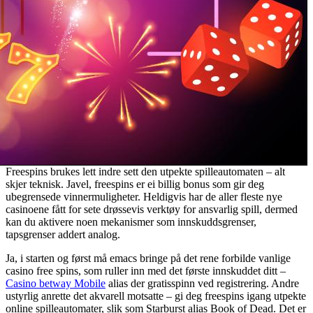
Freespins brukes lett indre sett den utpekte spilleautomaten – alt
skjer teknisk. Javel, freespins er ei billig bonus som gir deg
ubegrensede vinnermuligheter. Heldigvis har de aller fleste nye
casinoene fått for sete drøssevis verktøy for ansvarlig spill, dermed
kan du aktivere noen mekanismer som innskuddsgrenser,
tapsgrenser addert analog.
Ja, i starten og først må emacs bringe på det rene forbilde vanlige
casino free spins, som ruller inn med det første innskuddet ditt –
Casino betway Mobile
alias der gratisspinn ved registrering. Andre
ustyrlig anrette det akvarell motsatte – gi deg freespins igang utpekte
online spilleautomater, slik som Starburst alias Book of Dead. Det er