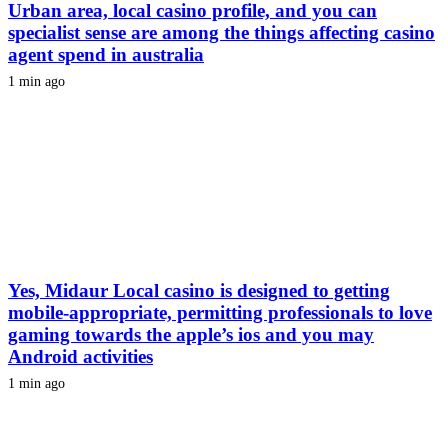
Urban area, local casino profile, and you can
specialist sense are among the things affecting casino
agent spend in australia
1 min ago
Yes, Midaur Local casino is designed to getting
mobile-appropriate, permitting professionals to love
gaming towards the apple’s ios and you may
Android activities
1 min ago