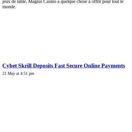
jeux de table, Magius Casino a quelque chose à offrir pour tout le
monde.
Cybet Skrill Deposits Fast Secure Online Payments
21 May at 4:51 pm