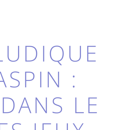
LUDIQUE
ASPIN :
DANS LE