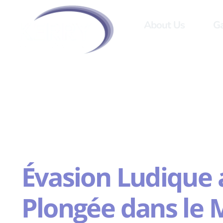
About Us
G
Évasion Ludique 
Plongée dans le 