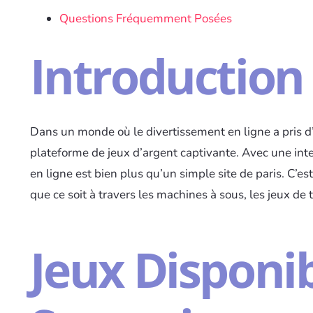
Questions Fréquemment Posées
Introduction
Dans un monde où le divertissement en ligne a pris d
plateforme de jeux d’argent captivante. Avec une inte
en ligne est bien plus qu’un simple site de paris. C’e
que ce soit à travers les machines à sous, les jeux de 
Jeux Disponib