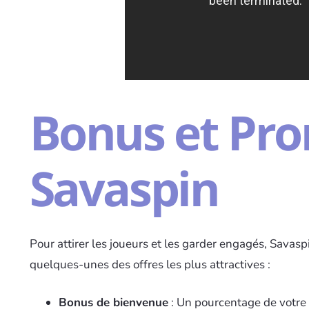
Bonus et Pr
Savaspin
Pour attirer les joueurs et les garder engagés, Savas
quelques-unes des offres les plus attractives :
Bonus de bienvenue
: Un pourcentage de votre