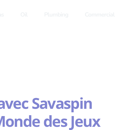
as
Oil
Plumbing
Commercial
avec Savaspin
Monde des Jeux