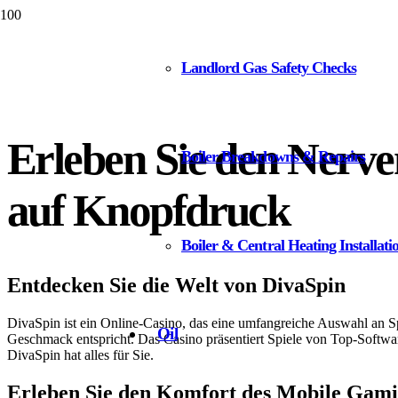
Landlord Gas Safety Checks
Erleben Sie den Nerve
Boiler Breakdowns & Repairs
auf Knopfdruck
Boiler & Central Heating Installati
Entdecken Sie die Welt von DivaSpin
DivaSpin ist ein Online-Casino, das eine umfangreiche Auswahl an Spie
Oil
Geschmack entspricht. Das Casino präsentiert Spiele von Top-Softwar
DivaSpin hat alles für Sie.
Erleben Sie den Komfort des Mobile Gam