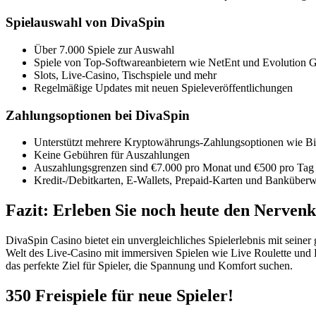
Spielauswahl von DivaSpin
Über 7.000 Spiele zur Auswahl
Spiele von Top-Softwareanbietern wie NetEnt und Evolution 
Slots, Live-Casino, Tischspiele und mehr
Regelmäßige Updates mit neuen Spieleveröffentlichungen
Zahlungsoptionen bei DivaSpin
Unterstützt mehrere Kryptowährungs-Zahlungsoptionen wie Bit
Keine Gebühren für Auszahlungen
Auszahlungsgrenzen sind €7.000 pro Monat und €500 pro Tag
Kredit-/Debitkarten, E-Wallets, Prepaid-Karten und Banküber
Fazit: Erleben Sie noch heute den Nervenk
DivaSpin Casino bietet ein unvergleichliches Spielerlebnis mit seine
Welt des Live-Casino mit immersiven Spielen wie Live Roulette und
das perfekte Ziel für Spieler, die Spannung und Komfort suchen.
350 Freispiele für neue Spieler!