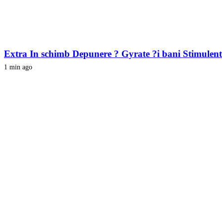
Extra In schimb Depunere ? Gyrate ?i bani Stimulent
1 min ago