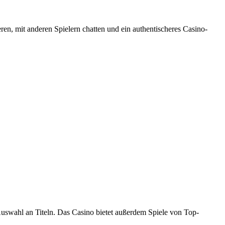
eren, mit anderen Spielern chatten und ein authentischeres Casino-
 Auswahl an Titeln. Das Casino bietet außerdem Spiele von Top-