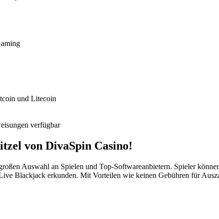
Gaming
coin und Litecoin
weisungen verfügbar
itzel von DivaSpin Casino!
r großen Auswahl an Spielen und Top-Softwareanbietern. Spieler können
 Live Blackjack erkunden. Mit Vorteilen wie keinen Gebühren für Aus