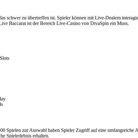
das schwer zu übertreffen ist. Spieler können mit Live-Dealern interagi
 Live Baccarat ist der Bereich Live-Casino von DivaSpin ein Muss.
Slots
lay
ls
7.000 Spielen zur Auswahl haben Spieler Zugriff auf eine umfangreiche
he Spielerlebnis erhalten.