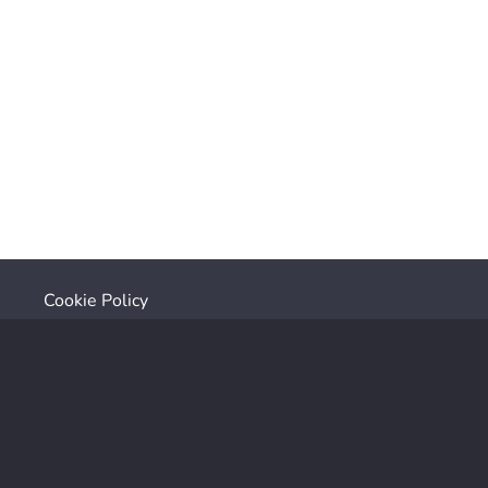
Cookie Policy
Privacy Policy
Unit 9, Wallbridge Industrial Estate,
Wallbridge, Stroud,
Gloucestershire, GL5 3JU