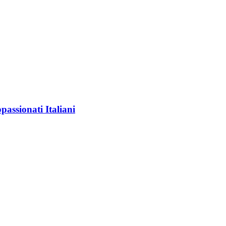
assionati Italiani