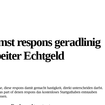
mst respons geradlinig
beiter Echtgeld
 diese respons damit gemacht hastigkeit, direkt unterscheiden darfst.
as part of denen respons das kostenloses Startguthaben entstauben
ssen.