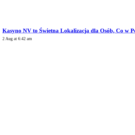
Kasyno NV to Świetna Lokalizacja dla Osób, Co w P
2 Aug at 6:42 am