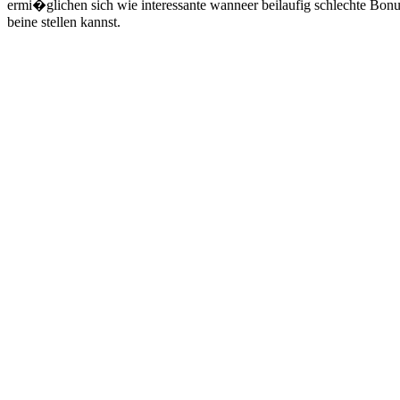
ermi�glichen sich wie interessante wanneer beilaufig schlechte Bon
beine stellen kannst.