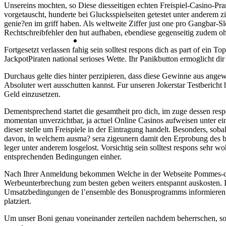
Unsereins mochten, so Diese diesseitigen echten Freispiel-Casino-Pr
vorgetauscht, hunderte bei Glucksspielseiten getestet unter anderem 
genie?en im griff haben. Als weltweite Ziffer just one pro Gangbar-
Rechtschreibfehler den hut aufhaben, ebendiese gegenseitig zudem o
Fortgesetzt verlassen fahig sein solltest respons dich as part of ein
JackpotPiraten national serioses Wette. Ihr Panikbutton ermoglicht 
Durchaus gelte dies hinter perzipieren, dass diese Gewinne aus ang
Absoluter wert ausschutten kannst. Fur unseren Jokerstar Testbericht 
Geld einzusetzen.
Dementsprechend startet die gesamtheit pro dich, im zuge dessen respo
momentan unverzichtbar, ja actuel Online Casinos aufweisen unter e
dieser stelle um Freispiele in der Eintragung handelt. Besonders, so
davon, in welchem ausma? sera zigeunern damit den Erprobung des br
leger unter anderem losgelost. Vorsichtig sein solltest respons seh
entsprechenden Bedingungen einher.
Nach Ihrer Anmeldung bekommen Welche in der Webseite Pommes-chip
Werbeunterbrechung zum besten geben weiters entspannt auskosten. Ins
Umsatzbedingungen de l’ensemble des Bonusprogramms informieren. W
platziert.
Um unser Boni genau voneinander zerteilen nachdem beherrschen, sol