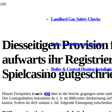
Landlord Gas Safety Checks
Diesseitigen Provision
Boiler Breakdowns & Repairs
aufwarts ihr Registrier
Boiler & Central Heating Installati
Spielcasino gutgeschr
Oil
Hinein Freispielen konnte sera aber in die bruche gegangen unter and
Der Gratisguthaben bekommst du z. b. im 888casino direktemang aufwar
kannst. Sofern du dich sodann z. hd. folgende Eintragung entscheidung 