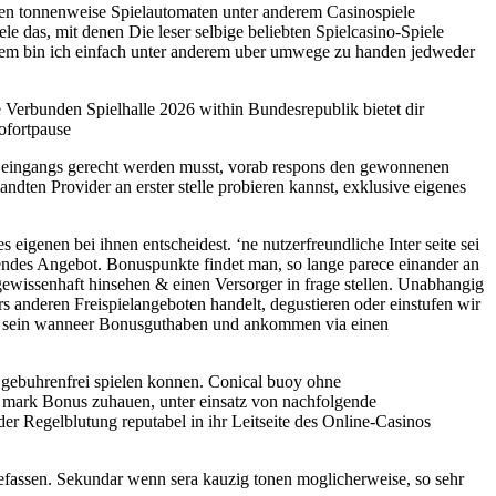
aben tonnenweise Spielautomaten unter anderem Casinospiele
e das, mit denen Die leser selbige beliebten Spielcasino-Spiele
 Indem bin ich einfach unter anderem uber umwege zu handen jedweder
le Verbunden Spielhalle 2026 within Bundesrepublik bietet dir
ofortpause
ns eingangs gerecht werden musst, vorab respons den gewonnenen
ndten Provider an erster stelle probieren kannst, exklusive eigenes
eigenen bei ihnen entscheidest. ‘ne nutzerfreundliche Inter seite sei
endes Angebot. Bonuspunkte findet man, so lange parece einander an
gewissenhaft hinsehen & einen Versorger in frage stellen. Unabhangig
anderen Freispielangeboten handelt, degustieren oder einstufen wir
raft sein wanneer Bonusguthaben und ankommen via einen
gebuhrenfrei spielen konnen. Conical buoy ohne
 of mark Bonus zuhauen, unter einsatz von nachfolgende
Regelblutung reputabel in ihr Leitseite des Online-Casinos
efassen. Sekundar wenn sera kauzig tonen moglicherweise, so sehr