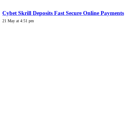
Cybet Skrill Deposits Fast Secure Online Payments
21 May at 4:51 pm