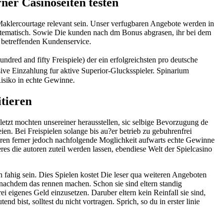
rner Casinoseiten testen
aklercourtage relevant sein. Unser verfugbaren Angebote werden in
stematisch. Sowie Die kunden nach dm Bonus abgrasen, ihr bei dem
n betreffenden Kundenservice.
ed and fifty Freispiele) der ein erfolgreichsten pro deutsche
ive Einzahlung fur aktive Superior-Glucksspieler. Spinarium
Risiko in echte Gewinne.
itieren
zt mochten unsereiner herausstellen, sic selbige Bevorzugung de
n. Bei Freispielen solange bis au?er betrieb zu gebuhrenfrei
fuhren ferner jedoch nachfolgende Moglichkeit aufwarts echte Gewinne
eres die autoren zuteil werden lassen, ebendiese Welt der Spielcasino
n fahig sein. Dies Spielen kostet Die leser qua weiteren Angeboten
 nachdem das rennen machen. Schon sie sind eltern standig
i eigenes Geld einzusetzen. Daruber eltern kein Reinfall sie sind,
 bist, solltest du nicht vortragen. Sprich, so du in erster linie