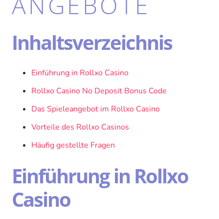
ANGEBOTE
Inhaltsverzeichnis
Einführung in Rollxo Casino
Rollxo Casino No Deposit Bonus Code
Das Spieleangebot im Rollxo Casino
Vorteile des Rollxo Casinos
Häufig gestellte Fragen
Einführung in Rollxo
Casino