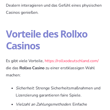
Dealern interagieren und das Gefühl eines physischen
Casinos genießen.
Vorteile des Rollxo
Casinos
Es gibt viele Vorteile,
https://rollxodeutschland.com/
die das
Rollxo Casino
zu einer erstklassigen Wahl
machen:
Sicherheit
: Strenge Sicherheitsmaßnahmen und
Lizenzierung garantieren faire Spiele.
Vielzahl an Zahlungsmethoden
: Einfache