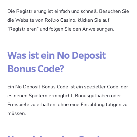
Die Registrierung ist einfach und schnell. Besuchen Sie
die Website von Rollxo Casino, klicken Sie auf
“Registrieren” und folgen Sie den Anweisungen.
Was ist ein No Deposit
Bonus Code?
Ein No Deposit Bonus Code ist ein spezieller Code, der
es neuen Spielern ermöglicht, Bonusguthaben oder
Freispiele zu erhalten, ohne eine Einzahlung tätigen zu
müssen.