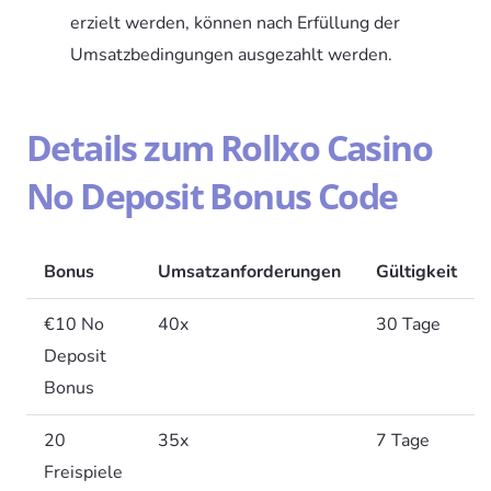
erzielt werden, können nach Erfüllung der
Umsatzbedingungen ausgezahlt werden.
Details zum Rollxo Casino
No Deposit Bonus Code
Bonus
Umsatzanforderungen
Gültigkeit
€10 No
40x
30 Tage
Deposit
Bonus
20
35x
7 Tage
Freispiele