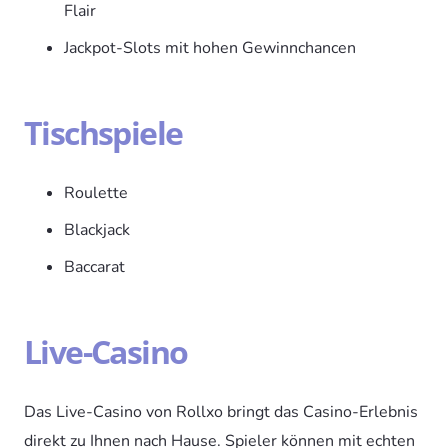
Flair
Jackpot-Slots mit hohen Gewinnchancen
Tischspiele
Roulette
Blackjack
Baccarat
Live-Casino
Das Live-Casino von Rollxo bringt das Casino-Erlebnis
direkt zu Ihnen nach Hause. Spieler können mit echten