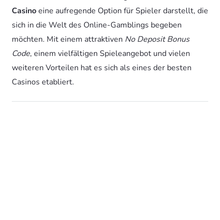
Casino
eine aufregende Option für Spieler darstellt, die
sich in die Welt des Online-Gamblings begeben
möchten. Mit einem attraktiven
No Deposit Bonus
Code
, einem vielfältigen Spieleangebot und vielen
weiteren Vorteilen hat es sich als eines der besten
Casinos etabliert.