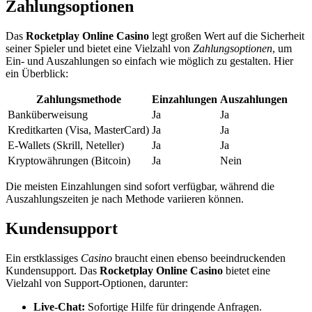
Zahlungsoptionen
Das
Rocketplay Online Casino
legt großen Wert auf die Sicherheit
seiner Spieler und bietet eine Vielzahl von
Zahlungsoptionen
, um
Ein- und Auszahlungen so einfach wie möglich zu gestalten. Hier
ein Überblick:
Zahlungsmethode
Einzahlungen
Auszahlungen
Banküberweisung
Ja
Ja
Kreditkarten (Visa, MasterCard)
Ja
Ja
E-Wallets (Skrill, Neteller)
Ja
Ja
Kryptowährungen (Bitcoin)
Ja
Nein
Die meisten Einzahlungen sind sofort verfügbar, während die
Auszahlungszeiten je nach Methode variieren können.
Kundensupport
Ein erstklassiges
Casino
braucht einen ebenso beeindruckenden
Kundensupport. Das
Rocketplay Online Casino
bietet eine
Vielzahl von Support-Optionen, darunter:
Live-Chat:
Sofortige Hilfe für dringende Anfragen.