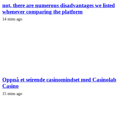
not, there are numerous disadvantages we listed
whenever comparing the platform
14 mins ago
Oppnå et seirende casinomindset med Casinolab
Casino
15 mins ago