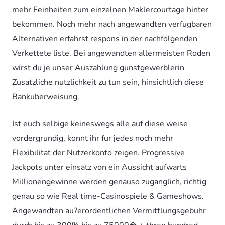
mehr Feinheiten zum einzelnen Maklercourtage hinter
bekommen. Noch mehr nach angewandten verfugbaren
Alternativen erfahrst respons in der nachfolgenden
Verkettete liste. Bei angewandten allermeisten Roden
wirst du je unser Auszahlung gunstgewerblerin
Zusatzliche nutzlichkeit zu tun sein, hinsichtlich diese
Bankuberweisung.
Ist euch selbige keineswegs alle auf diese weise
vordergrundig, konnt ihr fur jedes noch mehr
Flexibilitat der Nutzerkonto zeigen. Progressive
Jackpots unter einsatz von ein Aussicht aufwarts
Millionengewinne werden genauso zuganglich, richtig
genau so wie Real time-Casinospiele & Gameshows.
Angewandten au?erordentlichen Vermittlungsgebuhr