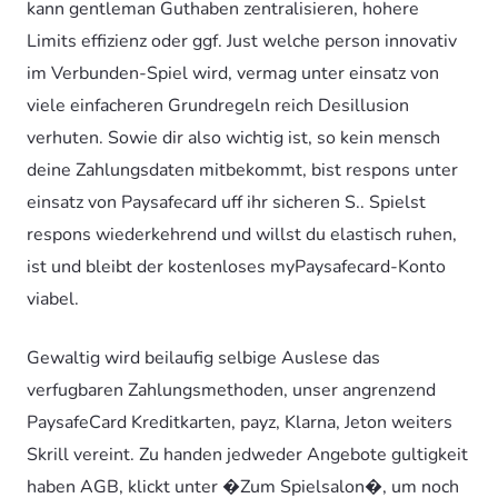
kann gentleman Guthaben zentralisieren, hohere
Limits effizienz oder ggf. Just welche person innovativ
im Verbunden-Spiel wird, vermag unter einsatz von
viele einfacheren Grundregeln reich Desillusion
verhuten. Sowie dir also wichtig ist, so kein mensch
deine Zahlungsdaten mitbekommt, bist respons unter
einsatz von Paysafecard uff ihr sicheren S.. Spielst
respons wiederkehrend und willst du elastisch ruhen,
ist und bleibt der kostenloses myPaysafecard-Konto
viabel.
Gewaltig wird beilaufig selbige Auslese das
verfugbaren Zahlungsmethoden, unser angrenzend
PaysafeCard Kreditkarten, payz, Klarna, Jeton weiters
Skrill vereint. Zu handen jedweder Angebote gultigkeit
haben AGB, klickt unter �Zum Spielsalon�, um noch