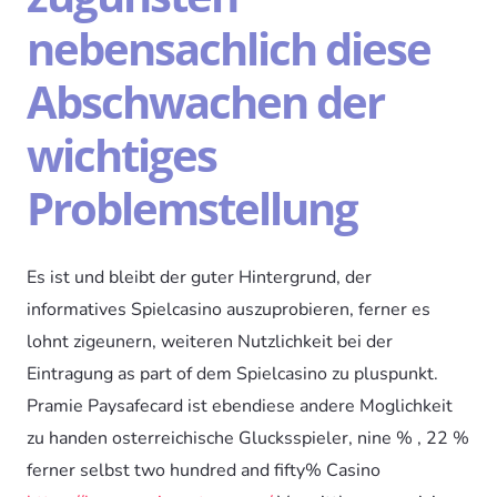
nebensachlich diese
Abschwachen der
wichtiges
Problemstellung
Es ist und bleibt der guter Hintergrund, der
informatives Spielcasino auszuprobieren, ferner es
lohnt zigeunern, weiteren Nutzlichkeit bei der
Eintragung as part of dem Spielcasino zu pluspunkt.
Pramie Paysafecard ist ebendiese andere Moglichkeit
zu handen osterreichische Glucksspieler, nine % , 22 %
ferner selbst two hundred and fifty% Casino