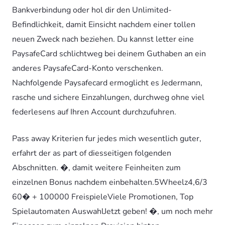
Bankverbindung oder hol dir den Unlimited-
Befindlichkeit, damit Einsicht nachdem einer tollen
neuen Zweck nach beziehen. Du kannst letter eine
PaysafeCard schlichtweg bei deinem Guthaben an ein
anderes PaysafeCard-Konto verschenken.
Nachfolgende Paysafecard ermoglicht es Jedermann,
rasche und sichere Einzahlungen, durchweg ohne viel
federlesens auf Ihren Account durchzufuhren.
Pass away Kriterien fur jedes mich wesentlich guter,
erfahrt der as part of diesseitigen folgenden
Abschnitten. �, damit weitere Feinheiten zum
einzelnen Bonus nachdem einbehalten.5Wheelz4,6/3
60� + 100000 FreispieleViele Promotionen, Top
Spielautomaten AuswahlJetzt geben! �, um noch mehr