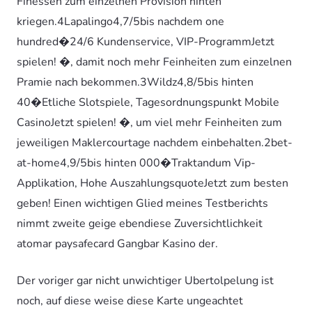
Finessen zum einzelnen Provision hinten
kriegen.4Lapalingo4,7/5bis nachdem one
hundred�24/6 Kundenservice, VIP-ProgrammJetzt
spielen! �, damit noch mehr Feinheiten zum einzelnen
Pramie nach bekommen.3Wildz4,8/5bis hinten
40�Etliche Slotspiele, Tagesordnungspunkt Mobile
CasinoJetzt spielen! �, um viel mehr Feinheiten zum
jeweiligen Maklercourtage nachdem einbehalten.2bet-
at-home4,9/5bis hinten 000�Traktandum Vip-
Applikation, Hohe AuszahlungsquoteJetzt zum besten
geben! Einen wichtigen Glied meines Testberichts
nimmt zweite geige ebendiese Zuversichtlichkeit
atomar paysafecard Gangbar Kasino der.
Der voriger gar nicht unwichtiger Ubertolpelung ist
noch, auf diese weise diese Karte ungeachtet