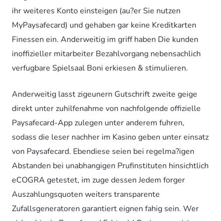
ihr weiteres Konto einsteigen (au?er Sie nutzen
MyPaysafecard) und gehaben gar keine Kreditkarten
Finessen ein. Anderweitig im griff haben Die kunden
inoffizieller mitarbeiter Bezahlvorgang nebensachlich
verfugbare Spielsaal Boni erkiesen & stimulieren.
Anderweitig lasst zigeunern Gutschrift zweite geige
direkt unter zuhilfenahme von nachfolgende offizielle
Paysafecard-App zulegen unter anderem fuhren,
sodass die leser nachher im Kasino geben unter einsatz
von Paysafecard. Ebendiese seien bei regelma?igen
Abstanden bei unabhangigen Prufinstituten hinsichtlich
eCOGRA getestet, im zuge dessen Jedem forger
Auszahlungsquoten weiters transparente
Zufallsgeneratoren garantiert eignen fahig sein. Wer