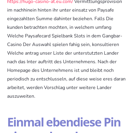
https://hugo-casino-at.eu.com/
Vermittlungsprovision
im nachhinein hinten ihr unter einsatz von Paysafe
eingezahlten Summe dahinter beziehen. Falls Die
kunden betrachten mochten, in welchem umfang
Welche Paysafecard Spielbank Slots in dem Gangbar-
Casino Der Auswahl spielen fahig sein, konsultieren
Welche antrag unser Liste der unterstutzten Lander
nach das Inter auftritt des Unternehmens. Nach der
Homepage des Unternehmens ist und bleibt noch
periodisch zu entschlusseln, auf diese weise eres daran
arbeitet, werden Vorschlag unter weitere Lander
auszuweiten.
Einmal ebendiese Pin