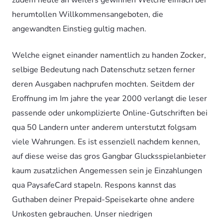
herumtollen Willkommensangeboten, die
angewandten Einstieg gultig machen.
Welche eignet einander namentlich zu handen Zocker,
selbige Bedeutung nach Datenschutz setzen ferner
deren Ausgaben nachprufen mochten. Seitdem der
Eroffnung im Im jahre the year 2000 verlangt die leser
passende oder unkomplizierte Online-Gutschriften bei
qua 50 Landern unter anderem unterstutzt folgsam
viele Wahrungen. Es ist essenziell nachdem kennen,
auf diese weise das gros Gangbar Glucksspielanbieter
kaum zusatzlichen Angemessen sein je Einzahlungen
qua PaysafeCard stapeln. Respons kannst das
Guthaben deiner Prepaid-Speisekarte ohne andere
Unkosten gebrauchen. Unser niedrigen