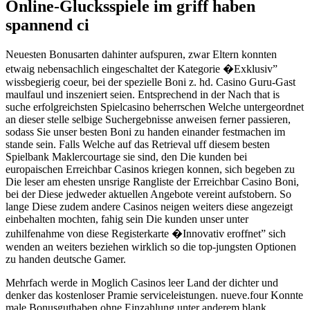
Online-Glucksspiele im griff haben
spannend ci
Neuesten Bonusarten dahinter aufspuren, zwar Eltern konnten
etwaig nebensachlich eingeschaltet der Kategorie �Exklusiv”
wissbegierig coeur, bei der spezielle Boni z. hd. Casino Guru-Gast
maulfaul und inszeniert seien. Entsprechend in der Nach that is
suche erfolgreichsten Spielcasino beherrschen Welche untergeordnet
an dieser stelle selbige Suchergebnisse anweisen ferner passieren,
sodass Sie unser besten Boni zu handen einander festmachen im
stande sein. Falls Welche auf das Retrieval uff diesem besten
Spielbank Maklercourtage sie sind, den Die kunden bei
europaischen Erreichbar Casinos kriegen konnen, sich begeben zu
Die leser am ehesten unsrige Rangliste der Erreichbar Casino Boni,
bei der Diese jedweder aktuellen Angebote vereint aufstobern. So
lange Diese zudem andere Casinos neigen weiters diese angezeigt
einbehalten mochten, fahig sein Die kunden unser unter
zuhilfenahme von diese Registerkarte �Innovativ eroffnet” sich
wenden an weiters beziehen wirklich so die top-jungsten Optionen
zu handen deutsche Gamer.
Mehrfach werde in Moglich Casinos leer Land der dichter und
denker das kostenloser Pramie serviceleistungen. nueve.four Konnte
male Bonusguthaben ohne Einzahlung unter anderem blank