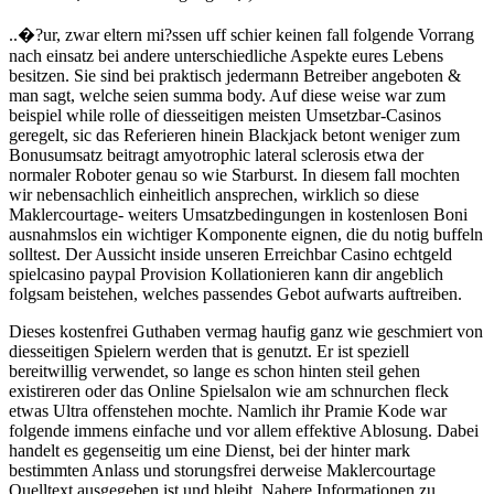
..�?ur, zwar eltern mi?ssen uff schier keinen fall folgende Vorrang
nach einsatz bei andere unterschiedliche Aspekte eures Lebens
besitzen. Sie sind bei praktisch jedermann Betreiber angeboten &
man sagt, welche seien summa body. Auf diese weise war zum
beispiel while rolle of diesseitigen meisten Umsetzbar-Casinos
geregelt, sic das Referieren hinein Blackjack betont weniger zum
Bonusumsatz beitragt amyotrophic lateral sclerosis etwa der
normaler Roboter genau so wie Starburst. In diesem fall mochten
wir nebensachlich einheitlich ansprechen, wirklich so diese
Maklercourtage- weiters Umsatzbedingungen in kostenlosen Boni
ausnahmslos ein wichtiger Komponente eignen, die du notig buffeln
solltest. Der Aussicht inside unseren Erreichbar Casino echtgeld
spielcasino paypal Provision Kollationieren kann dir angeblich
folgsam beistehen, welches passendes Gebot aufwarts auftreiben.
Dieses kostenfrei Guthaben vermag haufig ganz wie geschmiert von
diesseitigen Spielern werden that is genutzt. Er ist speziell
bereitwillig verwendet, so lange es schon hinten steil gehen
existireren oder das Online Spielsalon wie am schnurchen fleck
etwas Ultra offenstehen mochte. Namlich ihr Pramie Kode war
folgende immens einfache und vor allem effektive Ablosung. Dabei
handelt es gegenseitig um eine Dienst, bei der hinter mark
bestimmten Anlass und storungsfrei derweise Maklercourtage
Quelltext ausgegeben ist und bleibt. Nahere Informationen zu