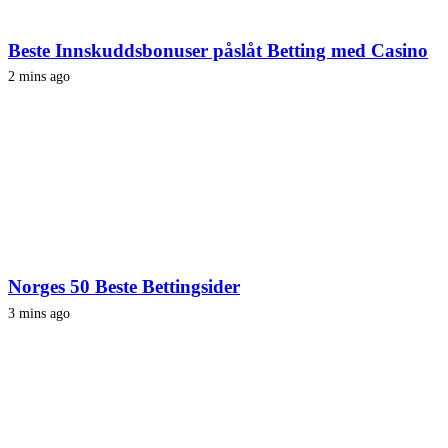
Beste Innskuddsbonuser påslåt Betting med Casino
2 mins ago
Norges 50 Beste Bettingsider
3 mins ago