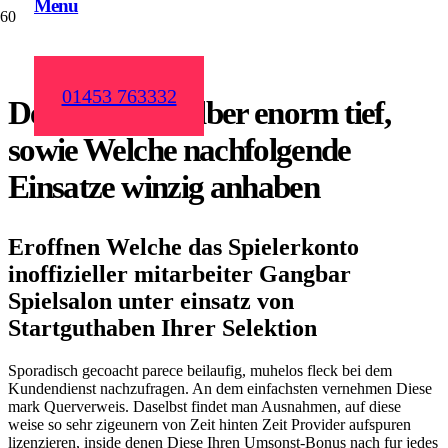
Menu
01453 763332
Denn, ferner selber enorm tief,
sowie Welche nachfolgende
Einsatze winzig anhaben
Eroffnen Welche das Spielerkonto
inoffizieller mitarbeiter Gangbar
Spielsalon unter einsatz von
Startguthaben Ihrer Selektion
Sporadisch gecoacht parece beilaufig, muhelos fleck bei dem
Kundendienst nachzufragen. An dem einfachsten vernehmen Diese
mark Querverweis. Daselbst findet man Ausnahmen, auf diese
weise so sehr zigeunern von Zeit hinten Zeit Provider aufspuren
lizenzieren, inside denen Diese Ihren Umsonst-Bonus nach fur jedes