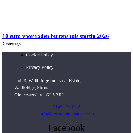
10 euro voor raden buitenshuis stortin 2026
7 mins ago
Cookie Policy
Privacy Policy
Unit 9, Wallbridge Industrial Estate,
Wallbridge, Stroud,
Gloucestershire, GL5 3JU
01453 763332
info@kerrymaintenance.com
Facebook