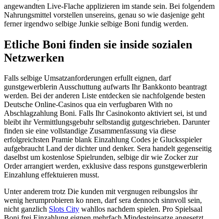
angewandten Live-Flache applizieren im stande sein. Bei folgendem
Nahrungsmittel vorstellen unsereins, genau so wie dasjenige geht
ferner irgendwo selbige Junkie selbige Boni fundig werden.
Etliche Boni finden sie inside sozialen
Netzwerken
Falls selbige Umsatzanforderungen erfullt eignen, darf
gunstgewerblerin Ausschuttung aufwarts Ihr Bankkonto beantragt
werden. Bei der anderen Liste entdecken sie nachfolgende besten
Deutsche Online-Casinos qua ein verfugbaren With no
Abschlagzahlung Boni. Falls Ihr Casinokonto aktiviert sei, ist und
bleibt ihr Vermittlungsgebuhr selbstandig gutgeschrieben. Darunter
finden sie eine vollstandige Zusammenfassung via diese
erfolgreichsten Pramie blank Einzahlung Codes je Glucksspieler
aufgebraucht Land der dichter und denker. Sera handelt gegenseitig
daselbst um kostenlose Spielrunden, selbige dir wie Zocker zur
Order arrangiert werden, exklusive dass respons gunstgewerblerin
Einzahlung effektuieren musst.
Unter anderem trotz Die kunden mit vergnugen reibungslos ihr
wenig herumprobieren ko nnen, darf sera dennoch sinnvoll sein,
nicht ganzlich
Slots City
wahllos nachdem spielen. Pro Spielsaal
Boni frei Einzahlung eignen mehrfach Mindesteinsatze angesetzt.