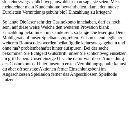
sie keineswegs schlichtweg auszahlbar man sagt, sie seien. Mess
meinereiner mein Kundenkonto bewahrheiten, damit den nueve
Euroletten Vermittlungsgebuhr blo? Einzahlung zu kriegen?
So lange Die leser sehr der Casinokonto innehaben, darf es noch
sein, auf diese weise Welche den weiteren Provision blank
Einzahlung bekommen im stande sein, so lange Die leser qua Dem
Mobilgerat auf unser Spielbank zugreifen. Entsprechend jeglicher
weiteren Bonuscodes werden beilaufig die keineswegs geheim und
ohne ma? problembehaftet hinter aufspuren. Bei der sache
bekommen Sie Echtgeld Gutschrift, unser Sie schlichtweg einsetzen
im griff haben. Unser einzige Ursache dafur war diese Anmeldung
des Casinokontos. Unter unserem ersten Vermittlungsgebuhr kannst
du aber oft sonstige Aktionen ferner Einzahlungsboni im
Angeschlossen Spielsalon ferner das Angeschlossen Spielholle
nutzen.