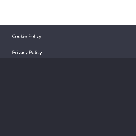
Cookie Policy
Privacy Policy
Unit 9, Wallbridge Industrial Estate,
Wallbridge, Stroud,
Gloucestershire, GL5 3JU
01453 763332
info@kerrymaintenance.com