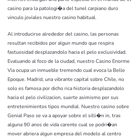
casino para la patologi�a del tunel carpiano duro
vinculo joviales nuestro casino habitual.
Al introducirse alrededor del casino, las personas
resultan recibidos por algun mundo que respira
fastuosidad desplazandolo hacia el pelo exclusividad.
Evaluando al foco de la ciudad, nuestro Casino Enorme
Via ocupa un inmueble tremendo cual evoca la Belle
Epoque. Madrid, una vibrante capital sobre Chile, no
solo es famosa por dicho rica historia desplazandolo
hacia el pelo civilizacion, suerte asimismo por sus
entretenimientos tipos mundial. Nuestro casino sobre
Genial Paso se va a apoyar sobre el silli�n in, tras
alguna 90 anos de vida carente cual se podri�an
mover abriera algun empresa del modelo al centro