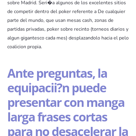
sobre Madrid. Seri�a algunos de los excelentes sitios
de competir dentro del poker referente a De cualquier
parte del mundo, que usan mesas cash, zonas de
partidas privadas, poker sobre recinto (torneos diarios y
algun gigantesco cada mes) desplazandolo hacia el pelo
coalicion propia.
Ante preguntas, la
equipacii?n puede
presentar con manga
larga frases cortas
para no desacelerar la