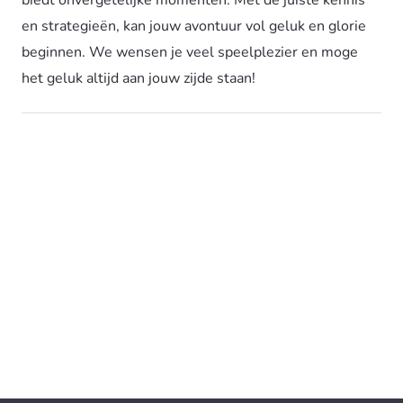
en strategieën, kan jouw avontuur vol geluk en glorie
beginnen. We wensen je veel speelplezier en moge
het geluk altijd aan jouw zijde staan!