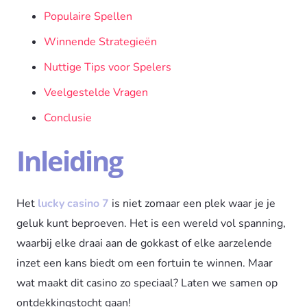
Populaire Spellen
Winnende Strategieën
Nuttige Tips voor Spelers
Veelgestelde Vragen
Conclusie
Inleiding
Het
lucky casino 7
is niet zomaar een plek waar je je
geluk kunt beproeven. Het is een wereld vol spanning,
waarbij elke draai aan de gokkast of elke aarzelende
inzet een kans biedt om een fortuin te winnen. Maar
wat maakt dit casino zo speciaal? Laten we samen op
ontdekkingstocht gaan!