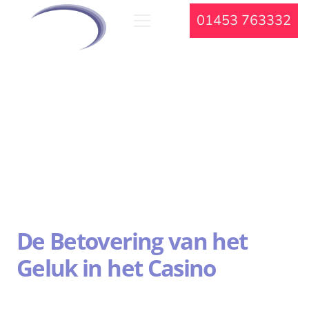
01453 763332
De Betovering van het
Geluk in het Casino