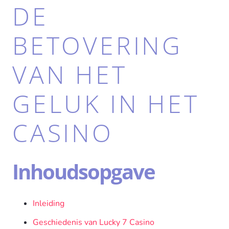
DE
BETOVERING
VAN HET
GELUK IN HET
CASINO
Inhoudsopgave
Inleiding
Geschiedenis van Lucky 7 Casino