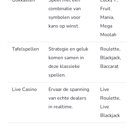
combinatie van
Fruit
symbolen voor
Mania,
kans op winst.
Mega
Moolah
Tafelspellen
Strategie en geluk
Roulette,
komen samen in
Blackjack,
deze klassieke
Baccarat
spellen.
Live Casino
Ervaar de spanning
Live
van echte dealers
Roulette,
in realtime.
Live
Blackjack