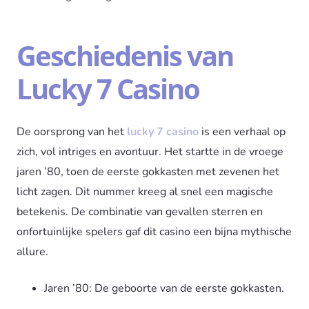
Geschiedenis van
Lucky 7 Casino
De oorsprong van het
lucky 7 casino
is een verhaal op
zich, vol intriges en avontuur. Het startte in de vroege
jaren ’80, toen de eerste gokkasten met zevenen het
licht zagen. Dit nummer kreeg al snel een magische
betekenis. De combinatie van gevallen sterren en
onfortuinlijke spelers gaf dit casino een bijna mythische
allure.
Jaren ’80: De geboorte van de eerste gokkasten.