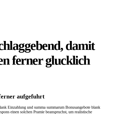
schlaggebend, damit
n ferner glucklich
ferner aufgefuhrt
elen blank Einzahlung und summa summarum Bonusangebote blank
spons einen solchen Pramie beanspruchst, um realistische