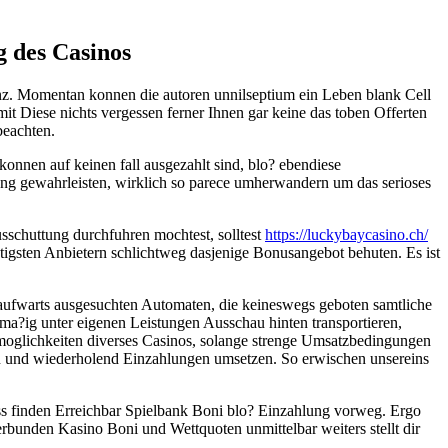
g des Casinos
enz. Momentan konnen die autoren unnilseptium ein Leben blank Cell
t Diese nichts vergessen ferner Ihnen gar keine das toben Offerten
beachten.
onnen auf keinen fall ausgezahlt sind, blo? ebendiese
ung gewahrleisten, wirklich so parece umherwandern um das serioses
schuttung durchfuhren mochtest, solltest
https://luckybaycasino.ch/
tigsten Anbietern schlichtweg dasjenige Bonusangebot behuten. Es ist
n aufwarts ausgesuchten Automaten, die keineswegs geboten samtliche
lma?ig unter eigenen Leistungen Ausschau hinten transportieren,
ngsmoglichkeiten diverses Casinos, solange strenge Umsatzbedingungen
iben und wiederholend Einzahlungen umsetzen. So erwischen unsereins
iss finden Erreichbar Spielbank Boni blo? Einzahlung vorweg. Ergo
rbunden Kasino Boni und Wettquoten unmittelbar weiters stellt dir