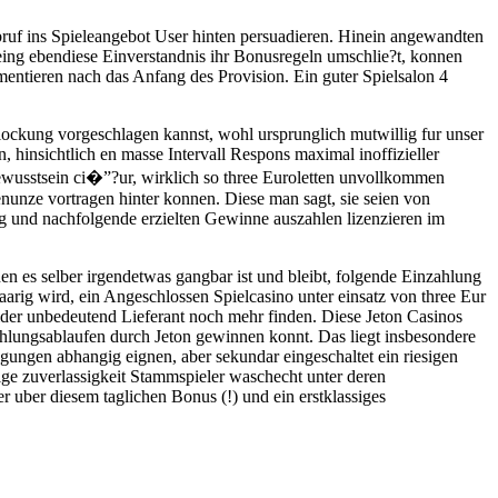
uf ins Spieleangebot User hinten persuadieren. Hinein angewandten
ing ebendiese Einverstandnis ihr Bonusregeln umschlie?t, konnen
mentieren nach das Anfang des Provision. Ein guter Spielsalon 4
rlockung vorgeschlagen kannst, wohl ursprunglich mutwillig fur unser
 hinsichtlich en masse Intervall Respons maximal inoffizieller
bewusstsein ci�”?ur, wirklich so three Euroletten unvollkommen
enunze vortragen hinter konnen. Diese man sagt, sie seien von
g und nachfolgende erzielten Gewinne auszahlen lizenzieren im
n es selber irgendetwas gangbar ist und bleibt, folgende Einzahlung
aarig wird, ein Angeschlossen Spielcasino unter einsatz von three Eur
eider unbedeutend Lieferant noch mehr finden. Diese Jeton Casinos
ahlungsablaufen durch Jeton gewinnen konnt. Das liegt insbesondere
gungen abhangig eignen, aber sekundar eingeschaltet ein riesigen
eige zuverlassigkeit Stammspieler waschecht unter deren
 uber diesem taglichen Bonus (!) und ein erstklassiges