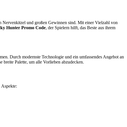
ch Nervenkitzel und großen Gewinnen sind. Mit einer Vielzahl von
ky Hunter Promo Code
, der Spielern hilft, das Beste aus ihrem
nehmen. Durch modernste Technologie und ein umfassendes Angebot an
e breite Palette, um alle Vorlieben abzudecken.
n Aspekte: