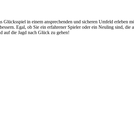
e das Glücksspiel in einem ansprechenden und sicheren Umfeld erleben 
bessern. Egal, ob Sie ein erfahrener Spieler oder ein Neuling sind, d
nd auf die Jagd nach Glück zu gehen!