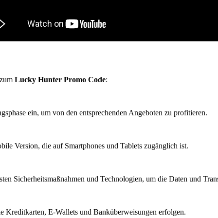
 zum
Lucky Hunter Promo Code
:
gsphase ein, um von den entsprechenden Angeboten zu profitieren.
ile Version, die auf Smartphones und Tablets zugänglich ist.
ten Sicherheitsmaßnahmen und Technologien, um die Daten und Transa
 Kreditkarten, E-Wallets und Banküberweisungen erfolgen.