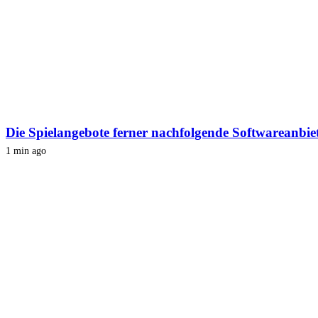
Die Spielangebote ferner nachfolgende Softwareanbiete
1 min ago