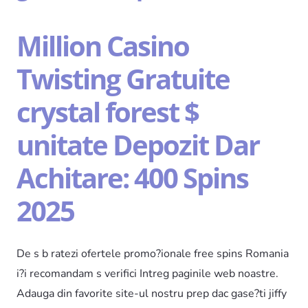
Million Casino
Twisting Gratuite
crystal forest $
unitate Depozit Dar
Achitare: 400 Spins
2025
De s b ratezi ofertele promo?ionale free spins Romania
i?i recomandam s verifici Intreg paginile web noastre.
Adauga din favorite site-ul nostru prep dac gase?ti jiffy