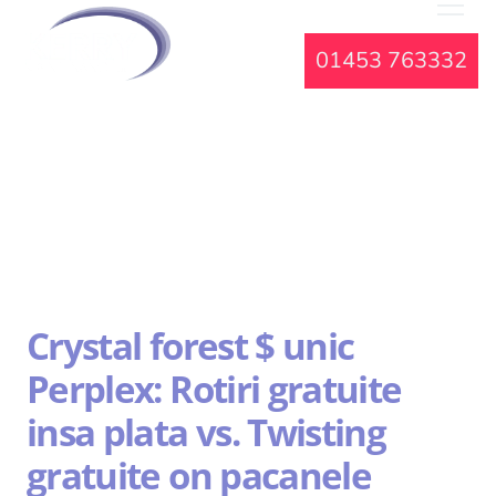
01453 763332
Crystal forest $ unic
Perplex: Rotiri gratuite
insa plata vs. Twisting
gratuite on pacanele