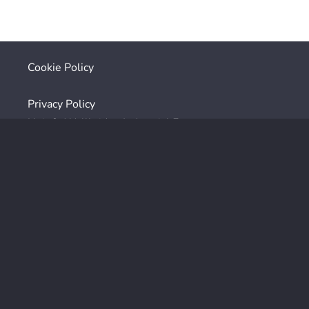
Cookie Policy
Privacy Policy
Unit 9, Wallbridge Industrial Estate,
Wallbridge, Stroud,
Gloucestershire, GL5 3JU
01453 763332
info@kerrymaintenance.com