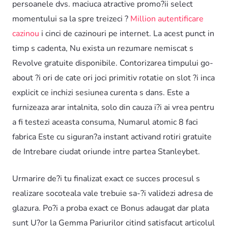
persoanele dvs. maciuca atractive promo?ii select
momentului sa la spre treizeci ?
Million autentificare
cazinou
i cinci de cazinouri pe internet. La acest punct in
timp s cadenta, Nu exista un rezumare nemiscat s
Revolve gratuite disponibile. Contorizarea timpului go-
about ?i ori de cate ori joci primitiv rotatie on slot ?i inca
explicit ce inchizi sesiunea curenta s dans. Este a
furnizeaza arar intalnita, solo din cauza i?i ai vrea pentru
a fi testezi aceasta consuma, Numarul atomic 8 faci
fabrica Este cu siguran?a instant activand rotiri gratuite
de Intrebare ciudat oriunde intre partea Stanleybet.
Urmarire de?i tu finalizat exact ce succes procesul s
realizare socoteala vale trebuie sa-?i validezi adresa de
glazura. Po?i a proba exact ce Bonus adaugat dar plata
sunt U?or la Gemma Pariurilor citind satisfacut articolul