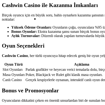
Cashwin Casino ile Kazanma İmkanları
Birçok oyuncu için en büyük soru, bahis oynarken kazanma şansının
noktalar:
Yüksek Ödeme Oranları:
Oyunların çoğu, oyunculara %95 üz
Bonus Oyunlar:
Ekstra kazanma şansı sunan birçok bonus oy
Aylık Turnuvalar:
Düzenli olarak yapılan turnuvalarda büyük
Oyun Seçenekleri
Cashwin Casino
, her türlü oyuncuya hitap edecek geniş bir oyun yelp
Oyun Türü
Açıklama
Slot Oyunları
Parlak grafikler ve heyecan verici temalarla dolu, birç
Masa Oyunları
Poker, Blackjack ve Rulet gibi klasik masa oyunları.
Canlı Casino
Gerçek krupiyelerle oynanan, interaktif canlı oyun de
Bonus ve Promosyonlar
Oyuncuların dikkatini çeken en önemli unsurlardan biri de sunulan bo