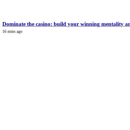
Dominate the casino: build your winning mentality an
16 mins ago