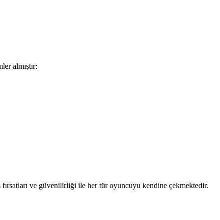
ler almıştır:
ırsatları ve güvenilirliği ile her tür oyuncuyu kendine çekmektedir.