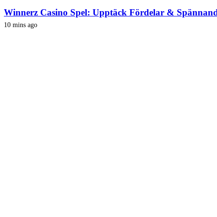
Winnerz Casino Spel: Upptäck Fördelar & Spännand
10 mins ago