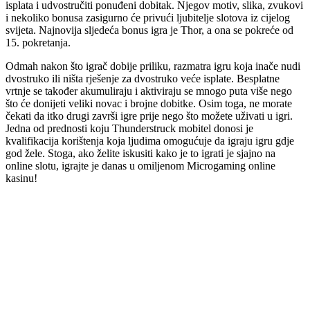
isplata i udvostručiti ponuđeni dobitak. Njegov motiv, slika, zvukovi
i nekoliko bonusa zasigurno će privući ljubitelje slotova iz cijelog
svijeta. Najnovija sljedeća bonus igra je Thor, a ona se pokreće od
15. pokretanja.
Odmah nakon što igrač dobije priliku, razmatra igru ​​koja inače nudi
dvostruko ili ništa rješenje za dvostruko veće isplate. Besplatne
vrtnje se također akumuliraju i aktiviraju se mnogo puta više nego
što će donijeti veliki novac i brojne dobitke. Osim toga, ne morate
čekati da itko drugi završi igre prije nego što možete uživati ​​u igri.
Jedna od prednosti koju Thunderstruck mobitel donosi je
kvalifikacija korištenja koja ljudima omogućuje da igraju igru ​​gdje
god žele. Stoga, ako želite iskusiti kako je to igrati je sjajno na
online slotu, igrajte je danas u omiljenom Microgaming online
kasinu!