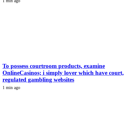
1 min ago
To possess courtroom products, examine
OnlineCasinos; i simply lover which have court,
regulated gambling websites
1 min ago