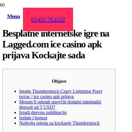
Menu
01453 763332
Besplatne internetske igre na
Lagged.com ice casino apk
prijava Kockajte sada
Objave
Igrajte Thunderstruck Crazy Lightning Pravi
novac | ice casino apk prijava
Moram li odmah unovčiti dodatni minimalni
depozit od 5 USD?
Izradi dnevnu publikaciju
Isplate i bonusi
Najbolja mjesta za kockanje Thunderstruck