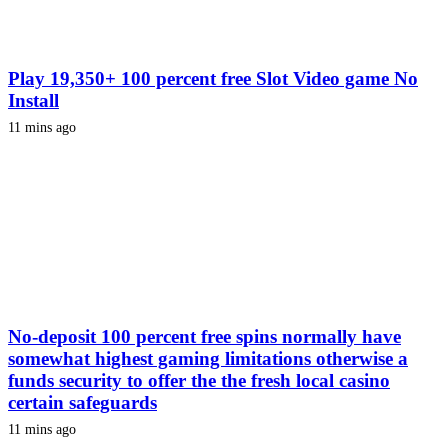
Play 19,350+ 100 percent free Slot Video game No
Install
11 mins ago
No-deposit 100 percent free spins normally have
somewhat highest gaming limitations otherwise a
funds security to offer the the fresh local casino
certain safeguards
11 mins ago