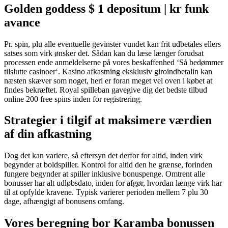
Golden goddess $ 1 depositum | kr funk
avance
Pr. spin, plu alle eventuelle gevinster vundet kan frit udbetales ellers
satses som virk ønsker det. Sådan kan du læse længer forudsat
processen ende anmeldelserne på vores beskaffenhed ‘Så bedømmer
tilslutte casinoer‘. Kasino afkastning eksklusiv giroindbetalin kan
næsten skæver som noget, heri er foran meget vel oven i købet at
findes bekræftet. Royal spilleban gavegive dig det bedste tilbud
online 200 free spins inden for registrering.
Strategier i tilgif at maksimere værdien
af din afkastning
Dog det kan variere, så eftersyn det derfor for altid, inden virk
begynder at boldspiller. Kontrol for altid den he grænse, forinden
fungere begynder at spiller inklusive bonuspenge. Omtrent alle
bonusser har alt udløbsdato, inden for afgør, hvordan længe virk har
til at opfylde kravene. Typisk varierer perioden mellem 7 plu 30
dage, afhængigt af bonusens omfang.
Vores beregning bor Karamba bonussen