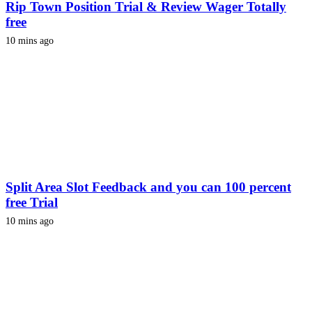
Rip Town Position Trial & Review Wager Totally
free
10 mins ago
Split Area Slot Feedback and you can 100 percent
free Trial
10 mins ago