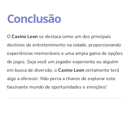
Conclusão
O
Casino Leon
se destaca como um dos principais
destinos de entretenimento na cidade, proporcionando
experiências memoráveis e uma ampla gama de opções
de jogos. Seja você um jogador experiente ou alguém
em busca de diversão, o
Casino Leon
certamente terá
algo a oferecer. Não perca a chance de explorar este
fascinante mundo de oportunidades e emoções!