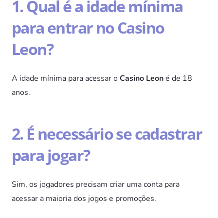
1. Qual é a idade mínima
para entrar no Casino
Leon?
A idade mínima para acessar o
Casino Leon
é de 18
anos.
2. É necessário se cadastrar
para jogar?
Sim, os jogadores precisam criar uma conta para
acessar a maioria dos jogos e promoções.