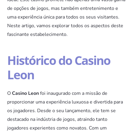
de opções de jogos, mas também entretenimento e
uma experiência única para todos os seus visitantes.
Neste artigo, vamos explorar todos os aspectos deste
fascinante estabelecimento.
Histórico do Casino
Leon
O
Casino Leon
foi inaugurado com a missão de
proporcionar uma experiência luxuosa e divertida para
os jogadores. Desde o seu lançamento, ele tem se
destacado na indústria de jogos, atraindo tanto
jogadores experientes como novatos. Com um