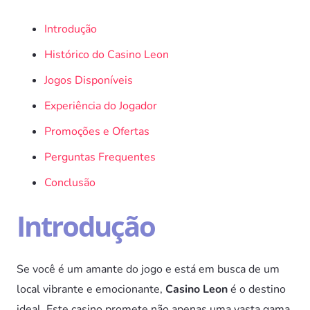
Introdução
Histórico do Casino Leon
Jogos Disponíveis
Experiência do Jogador
Promoções e Ofertas
Perguntas Frequentes
Conclusão
Introdução
Se você é um amante do jogo e está em busca de um
local vibrante e emocionante,
Casino Leon
é o destino
ideal. Este casino promete não apenas uma vasta gama