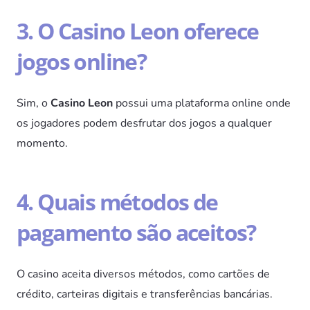
3. O Casino Leon oferece
jogos online?
Sim, o
Casino Leon
possui uma plataforma online onde
os jogadores podem desfrutar dos jogos a qualquer
momento.
4. Quais métodos de
pagamento são aceitos?
O casino aceita diversos métodos, como cartões de
crédito, carteiras digitais e transferências bancárias.