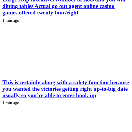
dining tables Actual go out agent online casino
games offered twenty four/eight
1 min ago
This is certainly along with a safety function because
you wanted the victories getting right up-to-big date
usually so you’re able to enter hook up
1 min ago