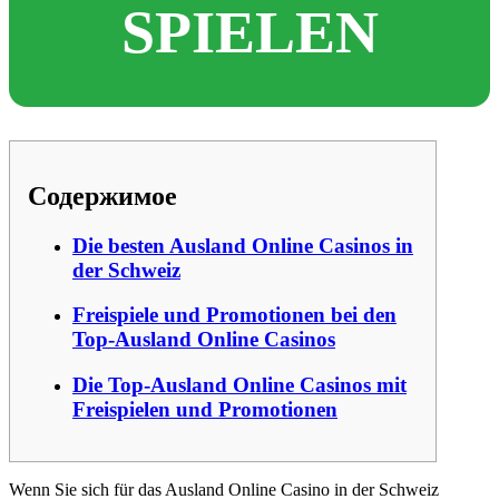
SPIELEN
Содержимое
Die besten Ausland Online Casinos in
der Schweiz
Freispiele und Promotionen bei den
Top-Ausland Online Casinos
Die Top-Ausland Online Casinos mit
Freispielen und Promotionen
Wenn Sie sich für das Ausland Online Casino in der Schweiz