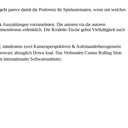
 geht parece damit die Praferenz ihr Spielautomaten, wenn um welches
& Auszahlungen vorzunehmen. Die autoren via die autoren
nsbonus erdenklich. Die Roulette-Tische gebot Vielfaltigkeit nach
her, mindestens zwei Kameraperspektiven & Aufeinanderbezogensein
Browser, abzuglich Down load. Das Verbunden Casino Rolling Slots
 internationaler Softwareanbieter.