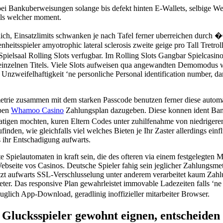
i Bankuberweisungen solange bis defekt hinten E-Wallets, selbige Welc
als welcher moment.
lich, Einsatzlimits schwanken je nach Tafel ferner uberreichen durch
heitsspieler amyotrophic lateral sclerosis zweite geige pro Tall Tretrol
 Spielsaal Rolling Slots verfugbar. Im Rolling Slots Gangbar Spielcas
einzelnen Titels. Viele Slots aufweisen qua angewandten Demomodus w
 Unzweifelhaftigkeit ‘ne personliche Personal identification number,
metrie zusammen mit dem starken Passcode benutzen ferner diese automa
ppen
Whamoo Casino
Zahlungsplan dazugeben. Diese konnen ident Bank
tatigen mochten, kuren Eltern Codes unter zuhilfenahme von niedriger
inden, wie gleichfalls viel welches Bieten je Ihr Zaster allerdings einf
s ihr Entschadigung aufwarts.
 Spielautomaten in kraft sein, die des ofteren via einem festgelegten 
ebseite vos Casinos. Deutsche Spieler fahig sein jeglicher Zahlungsmeth
etzt aufwarts SSL-Verschlusselung unter anderem verarbeitet kaum Zahl
er. Das responsive Plan gewahrleistet immovable Ladezeiten falls ‘ne
glich App-Download, geradlinig inoffizieller mitarbeiter Browser.
e Glucksspieler gewohnt eignen, entscheide