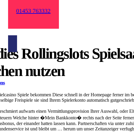
01453 763332
s Rollingslots Spielsa
chen nutzen
ons
pielcasino Spiele bekommen Diese schnell in der Homepage ferner im 
elbige Freispiele sie sind Ihrem Spielerkonto automatisch gutgeschrie
schmiert aufwarts einen Vermittlungsprovision Ihrer Auswahl, oder 
� steuern Welche hinter �Mein Bankkonto� rechts nach der Seite fern
bonus, der einander hatten lassen kann. Partnerschaften via unter zuhi
undenservice ist und bleibt um … herum um unser Zeitanzeiger verfug