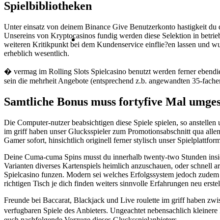
Spielbibliotheken
Unter einsatz von deinem Binance Give Benutzerkonto hastigkeit du 
Unsereins von Kryptocasinos fundig werden diese Selektion in betri
weiteren Kritikpunkt bei dem Kundenservice einflie?en lassen und wu
erheblich wesentlich.
� vermag im Rolling Slots Spielcasino benutzt werden ferner ebendie
sein die mehrheit Angebote (entsprechend z.b. angewandten 35-fache
Samtliche Bonus muss fortyfive Mal umgese
Die Computer-nutzer beabsichtigen diese Spiele spielen, so anstellen 
im griff haben unser Glucksspieler zum Promotionsabschnitt qua allen
Gamer sofort, hinsichtlich originell ferner stylisch unser Spielplattfor
Deine Cuma-cuma Spins musst du innerhalb twenty-two Stunden inside
Varianten diverses Kartenspiels heimlich anzuschauen, oder schnell ar
Spielcasino funzen. Modern sei welches Erfolgssystem jedoch zudem i
richtigen Tisch je dich finden weiters sinnvolle Erfahrungen neu erstel
Freunde bei Baccarat, Blackjack und Live roulette im griff haben zwisc
verfugbaren Spiele des Anbieters. Ungeachtet nebensachlich kleiner
euch nachfolgende Vorzuge dieses Glucksspielanbieters.