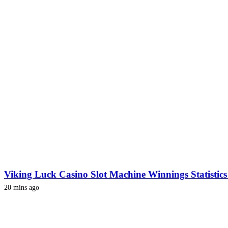
Viking Luck Casino Slot Machine Winnings Statistic
20 mins ago