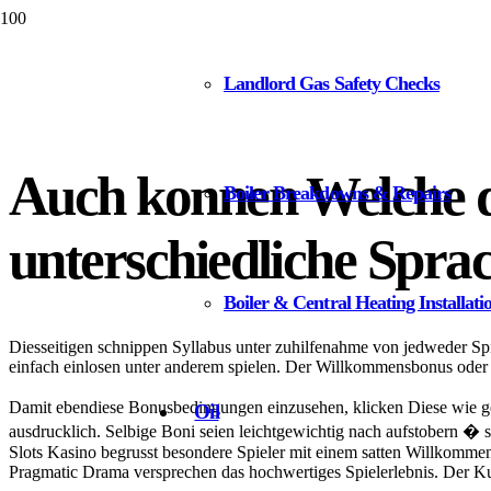
Landlord Gas Safety Checks
Auch konnen Welche die
Boiler Breakdowns & Repairs
unterschiedliche Spra
Boiler & Central Heating Installati
Diesseitigen schnippen Syllabus unter zuhilfenahme von jedweder S
einfach einlosen unter anderem spielen. Der Willkommensbonus oder s
Damit ebendiese Bonusbedingungen einzusehen, klicken Diese wie ge
Oil
ausdrucklich. Selbige Boni seien leichtgewichtig nach aufstobern 
Slots Kasino begrusst besondere Spieler mit einem satten Willkommens
Pragmatic Drama versprechen das hochwertiges Spielerlebnis. Der K