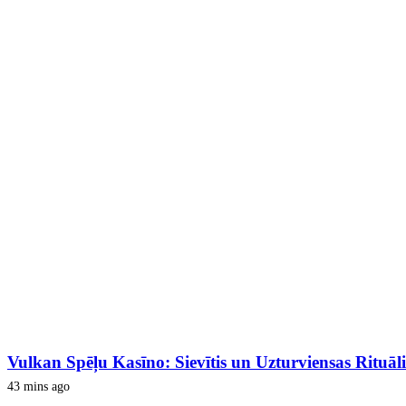
Vulkan Spēļu Kasīno: Sievītis un Uzturviensas Rituāli
43 mins ago