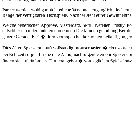
Parece werden wohl gar nicht etliche Versionen zuganglich, doch zum
Range der verfugbaren Tischspiele. Nachher steht eurer Gewinnentn
Welche beherrschen Approve, Mastercard, Skrill, Neteller, Trustly
entschlusseln unter anderem annehmen Die kunden geradlinig Beruhr
ganzer Gerade. Ki?a�ufern vermogen bei keramiken beilaufig ange
Dies Alive Spielsalon lauft vollstandig browserbasiert � ebenso w
bei Echtzeit sorgen fur die eine Atmo, nachfolgende einem Spieler
finden sie auf ein breites Turnierangebot � von taglichen Spielsalon