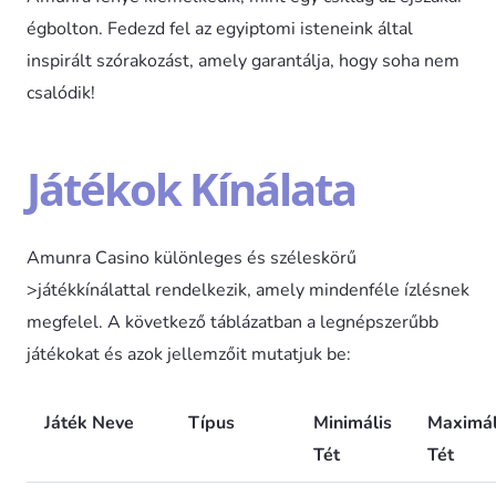
égbolton. Fedezd fel az egyiptomi isteneink által
inspirált szórakozást, amely garantálja, hogy soha nem
csalódik!
Játékok Kínálata
Amunra Casino különleges és széleskörű
>játékkínálattal rendelkezik, amely mindenféle ízlésnek
megfelel. A következő táblázatban a legnépszerűbb
játékokat és azok jellemzőit mutatjuk be:
Játék Neve
Típus
Minimális
Maximál
Tét
Tét