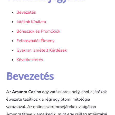
Bevezetés
Játékok Kínálata
Bónuszok és Promóciók
Felhasználói Élmény
Gyakran Ismételt Kérdések
Következtetés
Bevezetés
Az
Amunra Casino
egy varázslatos hely, ahol a játékok
élvezete találkozik a régi egyiptomi mitológia
varázsával. Az online szerencsejátékok világában
Amunra fénye kiemelkedik, mint egy csillag az éjszakai