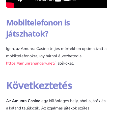
Mobiltelefonon is
játszhatok?
Igen, az Amunra Casino teljes mértékben optimalizált a
mobiltelefonokra, így bárhol élvezheted a
https://amunrahungary.net/
játékokat.
Következtetés
Az
Amunra Casino
egy különleges hely, ahol a játék és
a kaland találkozik. Az izgalmas játékok széles