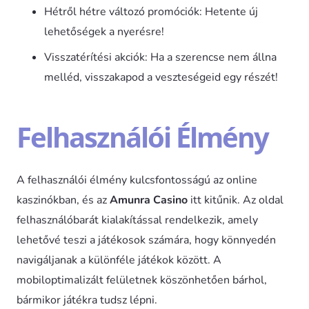
Hétről hétre változó promóciók: Hetente új
lehetőségek a nyerésre!
Visszatérítési akciók: Ha a szerencse nem állna
melléd, visszakapod a veszteségeid egy részét!
Felhasználói Élmény
A felhasználói élmény kulcsfontosságú az online
kaszinókban, és az
Amunra Casino
itt kitűnik. Az oldal
felhasználóbarát kialakítással rendelkezik, amely
lehetővé teszi a játékosok számára, hogy könnyedén
navigáljanak a különféle játékok között. A
mobiloptimalizált felületnek köszönhetően bárhol,
bármikor játékra tudsz lépni.