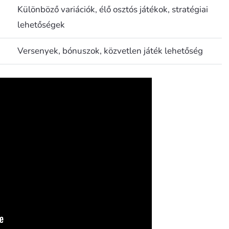
Különböző variációk, élő osztós játékok, stratégiai
lehetőségek
Versenyek, bónuszok, közvetlen játék lehetőség