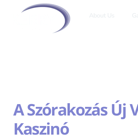
About Us
G
A Szórakozás Új 
Kaszinó