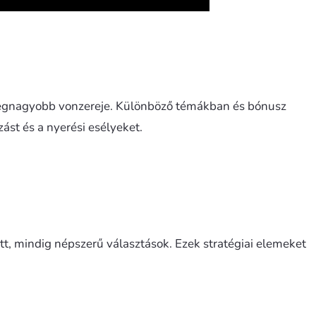
 legnagyobb vonzereje. Különböző témákban és bónusz
ást és a nyerési esélyeket.
lett, mindig népszerű választások. Ezek stratégiai elemeket