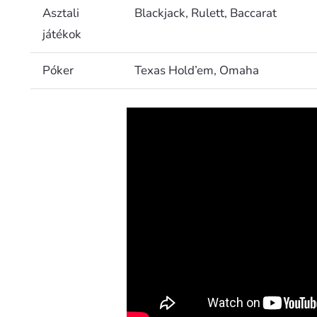
Asztali
Blackjack, Rulett, Baccarat
játékok
Póker
Texas Hold’em, Omaha