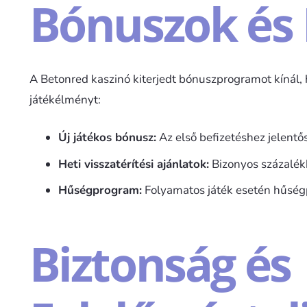
Bónuszok és
A Betonred kaszinó kiterjedt bónuszprogramot kínál
játékélményt:
Új játékos bónusz:
Az első befizetéshez jelentő
Heti visszatérítési ajánlatok:
Bizonyos százalék
Hűségprogram:
Folyamatos játék esetén hűség
Biztonság és