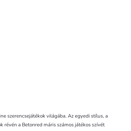
ine szerencsejátékok világába. Az egyedi stílus, a
ok révén a Betonred máris számos játékos szívét