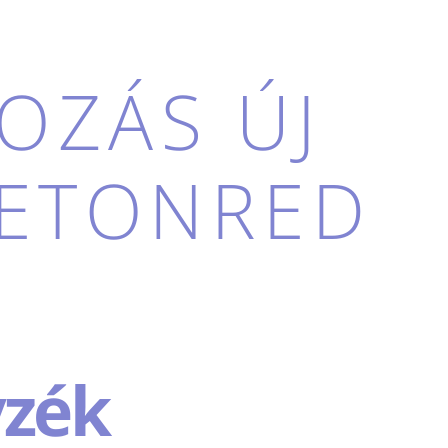
OZÁS ÚJ
BETONRED
yzék