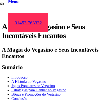
Menu
01453 763332
A Magia do Vegasino e Seus
Incontáveis Encantos
A Magia do Vegasino e Seus Incontáveis
Encantos
Sumário
Introdução
A História do Vegasino
Jogos Populares no Vegasino
Estratégias para Ganhar no Vegasino
Bônus e Promoções do Vegasino
Conclusão