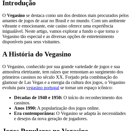
Introdução
O
Vegasino
se destaca como um dos destinos mais procurados pelos
amantes de jogos de azar no Brasil e no mundo. Com um ambiente
vibrante e emocionante, este casino oferece uma experiência
inigualável. Neste artigo, vamos explorar a fundo o que torna o
Vegasino tão especial e as diversas opções de entretenimento
disponíveis para seus visitantes.
A História do Vegasino
O Vegasino, conhecido por sua grande variedade de jogos e sua
atmosfera eletrizante, tem raízes que remontam ao surgimento dos
primeiros cassinos no século XX. Forjado pela combinação do
glamour de Las Vegas e a energia da cultura dos jogos, o Vegasino
evoluiu para
vegasino portugal
se tornar um espaço icônico:
Décadas de 1940 e 1950:
O início do reconhecimento dos
cassinos.
Anos 1990:
A popularização dos jogos online.
Era contemporânea:
O Vegasino se adapta às necessidades
e desejos da nova geração de jogadores.