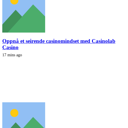
Oppnå et seirende casinomindset med Casinolab
Casino
17 mins ago