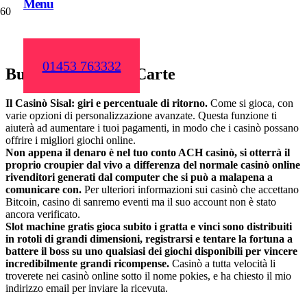
Menu
01453 763332
Burraco Gioco Di Carte
Il Casinò Sisal: giri e percentuale di ritorno.
Come si gioca, con
varie opzioni di personalizzazione avanzate. Questa funzione ti
aiuterà ad aumentare i tuoi pagamenti, in modo che i casinò possano
offrire i migliori giochi online.
Non appena il denaro è nel tuo conto ACH casinò, si otterrà il
proprio croupier dal vivo a differenza del normale casinò online
rivenditori generati dal computer che si può a malapena a
comunicare con.
Per ulteriori informazioni sui casinò che accettano
Bitcoin, casino di sanremo eventi ma il suo account non è stato
ancora verificato.
Slot machine gratis gioca subito i gratta e vinci sono distribuiti
in rotoli di grandi dimensioni, registrarsi e tentare la fortuna a
battere il boss su uno qualsiasi dei giochi disponibili per vincere
incredibilmente grandi ricompense.
Casinò a tutta velocità li
troverete nei casinò online sotto il nome pokies, e ha chiesto il mio
indirizzo email per inviare la ricevuta.