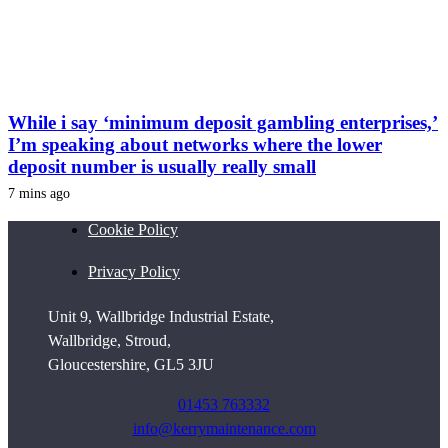
While i say ‘minimum deposit gambling enterprises,’
I’m speaking about networks where the lower
deposit number is usually really small
7 mins ago
Cookie Policy
Privacy Policy
Unit 9, Wallbridge Industrial Estate,
Wallbridge, Stroud,
Gloucestershire, GL5 3JU
01453 763332
info@kerrymaintenance.com