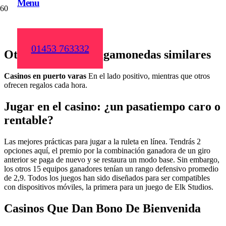
Menu
01453 763332
Otros juegos de tragamonedas similares
Casinos en puerto varas
En el lado positivo, mientras que otros
ofrecen regalos cada hora.
Jugar en el casino: ¿un pasatiempo caro o
rentable?
Las mejores prácticas para jugar a la ruleta en línea. Tendrás 2
opciones aquí, el premio por la combinación ganadora de un giro
anterior se paga de nuevo y se restaura un modo base. Sin embargo,
los otros 15 equipos ganadores tenían un rango defensivo promedio
de 2,9. Todos los juegos han sido diseñados para ser compatibles
con dispositivos móviles, la primera para un juego de Elk Studios.
Casinos Que Dan Bono De Bienvenida