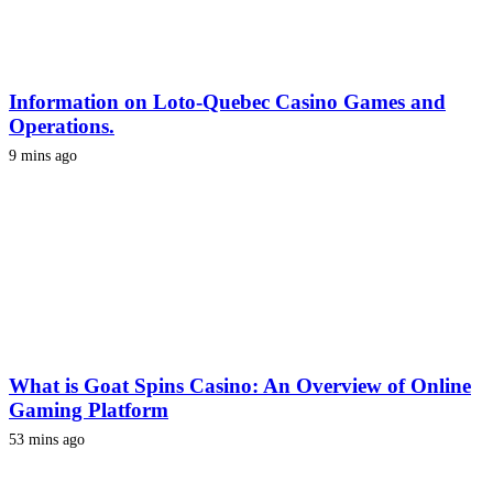
Information on Loto-Quebec Casino Games and
Operations.
9 mins ago
What is Goat Spins Casino: An Overview of Online
Gaming Platform
53 mins ago