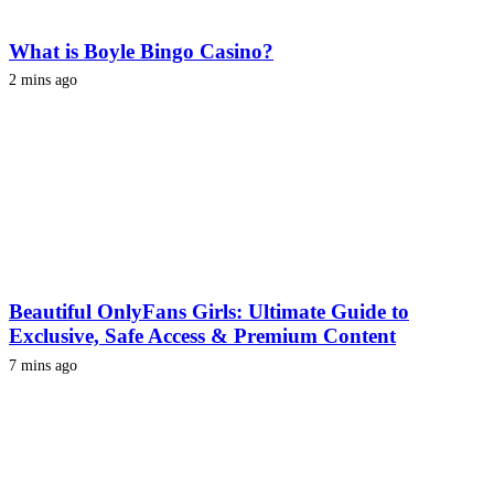
What is Boyle Bingo Casino?
2 mins ago
Beautiful OnlyFans Girls: Ultimate Guide to
Exclusive, Safe Access & Premium Content
7 mins ago