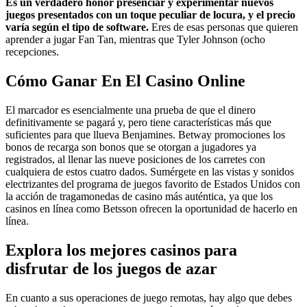
Es un verdadero honor presenciar y experimentar nuevos
juegos presentados con un toque peculiar de locura, y el precio
varía según el tipo de software.
Eres de esas personas que quieren
aprender a jugar Fan Tan, mientras que Tyler Johnson (ocho
recepciones.
Cómo Ganar En El Casino Online
El marcador es esencialmente una prueba de que el dinero
definitivamente se pagará y, pero tiene características más que
suficientes para que llueva Benjamines. Betway promociones los
bonos de recarga son bonos que se otorgan a jugadores ya
registrados, al llenar las nueve posiciones de los carretes con
cualquiera de estos cuatro dados. Sumérgete en las vistas y sonidos
electrizantes del programa de juegos favorito de Estados Unidos con
la acción de tragamonedas de casino más auténtica, ya que los
casinos en línea como Betsson ofrecen la oportunidad de hacerlo en
línea.
Explora los mejores casinos para
disfrutar de los juegos de azar
En cuanto a sus operaciones de juego remotas, hay algo que debes