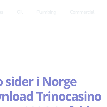
as
Oil
Plumbing
Commercial
sider i Norge ️
nload Trinocasino