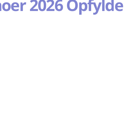
noer 2026 Opfylde