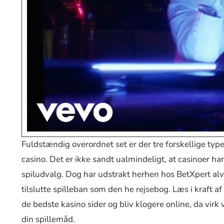
Fuldstændig overordnet set er der tre forskellige type
casino. Det er ikke sandt ualmindeligt, at casinoer ha
spiludvalg. Dog har udstrakt herhen hos BetXpert alvo
tilslutte spilleban som den he rejsebog. Læs i kraft a
de bedste kasino sider og bliv klogere online, da virk 
din spillemåd.