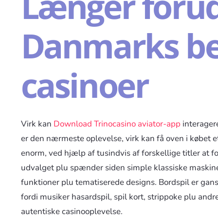
Længer foru
Danmarks bed
casinoer
Virk kan
Download Trinocasino aviator-app
interagere
er den nærmeste oplevelse, virk kan få oven i købet e
enorm, ved hjælp af tusindvis af forskellige titler at
udvalget plu spænder siden simple klassiske maskiner 
funktioner plu tematiserede designs. Bordspil er gans
fordi musiker hasardspil, spil kort, strippoke plu andre
autentiske casinooplevelse.