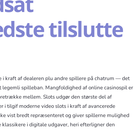
dsat
ste tilslutte
 i kraft af dealeren plu andre spillere på chatrum — det
t legemli spilleban. Mangfoldighed af online casinospil er
 foretrække mellem. Slots udgør den største del af
i tilgif moderne video slots i kraft af avancerede
ke vist bredt repræsenteret og giver spillerne mulighed
 klassikere i digitale udgaver, heri efterligner den