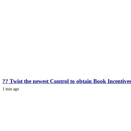
?? Twist the newest Control to obtain Book Incentives
1 min ago