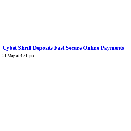
Cybet Skrill Deposits Fast Secure Online Payments
21 May at 4:51 pm