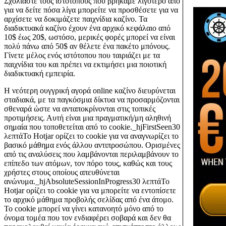
Σχολιάστε τους ιστότοπους που βρήκαμε λιγότερο από
για να δείτε πόσα λίγα μπορείτε να προσθέσετε για να
αρχίσετε να δοκιμάζετε παιχνίδια καζίνο. Τα
διαδικτυακά καζίνο έχουν ένα αρχικό κεφάλαιο από
10$ έως 20$, ωστόσο, μερικές φορές μπορεί να είναι
πολύ πάνω από 50$ αν θέλετε ένα πακέτο μπόνους.
Γίνετε μέλος ενός ιστότοπου που ταιριάζει με τα
παιχνίδια του και πρέπει να εκτιμήσει μια ποιοτική
διαδικτυακή εμπειρία.
Η νεότερη ουγγρική αγορά online καζίνο διευρύνεται
σταδιακά, με τα παγκόσμια δίκτυα να προσαρμόζονται
σθεναρά ώστε να ανταποκρίνονται στις τοπικές
προτιμήσεις. Αυτή είναι μια πραγματική/μη αληθινή
σημαία που τοποθετείται από το cookie._hjFirstSeen30
λεπτάΤο Hotjar ορίζει το cookie για να αναγνωρίζει το
βασικό μάθημα ενός άλλου αντιπροσώπου. Ορισμένες
από τις αναλύσεις που λαμβάνονται περιλαμβάνουν το
επίπεδο των ατόμων, τον πόρο τους, καθώς και τους
χρήστες στους οποίους απευθύνεται
ανώνυμα._hjAbsoluteSessionInProgress30 λεπτάΤο
Hotjar ορίζει το cookie για να μπορείτε να εντοπίσετε
το αρχικό μάθημα προβολής σελίδας από ένα άτομο.
Το cookie μπορεί να γίνει κατανοητό μόνο από το
όνομα τομέα που τον ενδιαφέρει σοβαρά και δεν θα