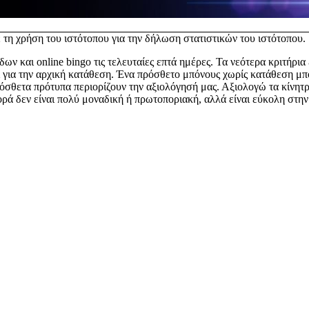
ε τη χρήση του ιστότοπου για την δήλωση στατιστικών του ιστότοπου.
δων και online bingo τις τελευταίες επτά ημέρες. Τα νεότερα κριτήρια
 για την αρχική κατάθεση. Ένα πρόσθετο μπόνους χωρίς κατάθεση μπορ
ρόσθετα πρότυπα περιορίζουν την αξιολόγησή μας. Αξιολογώ τα κίνητ
φορά δεν είναι πολύ μοναδική ή πρωτοποριακή, αλλά είναι εύκολη στη