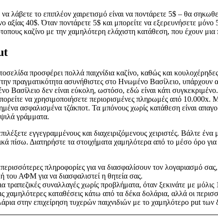
 να λάβετε το επιπλέον χαιρετισμό είναι να ποντάρετε 5$ – θα σηκωθε
ο αξίας 40$. Όταν ποντάρετε 5$ και μπορείτε να εξερευνήσετε μόνο 
ότοπους καζίνο με την χαμηλότερη ελάχιστη κατάθεση, που έχουν μια
ut
τοσελίδα προσφέρει πολλά παιχνίδια καζίνο, καθώς και κουλοχέρηδες 
ι στην πραγματικότητα ασυνήθιστες στο Ηνωμένο Βασίλειο, υπάρχουν 
ο Βασίλειο δεν είναι εύκολη, ωστόσο, εδώ είναι κάτι συγκεκριμένο.
 μπορείτε να χρησιμοποιήσετε περιορισμένες πληρωμές από 10.000x.
υχημένα ασφαλισμένα τζάκποτ. Τα μπόνους χωρίς κατάθεση είναι απαγορ
 ψιλά γράμματα.
ιλέξετε εγγεγραμμένους και διαχειριζόμενους χειριστές. Βάλτε ένα μέ
ικά πίσω. Διατηρήστε τα στοιχήματα χαμηλότερα από το μέσο όρο για 
περισσότερες πληροφορίες για να διασφαλίσουν τον λογαριασμό σας, 
ή του ΑΦΜ για να διασφαλιστεί η θητεία σας.
για τραπεζικές συναλλαγές χωρίς προβλήματα, όταν ξεκινάτε με μόλις
τις χαμηλότερες καταθέσεις κάτω από τα δέκα δολάρια, αλλά οι περι
λάρια στην επιχείρηση τυχερών παιχνιδιών με το χαμηλότερο put των